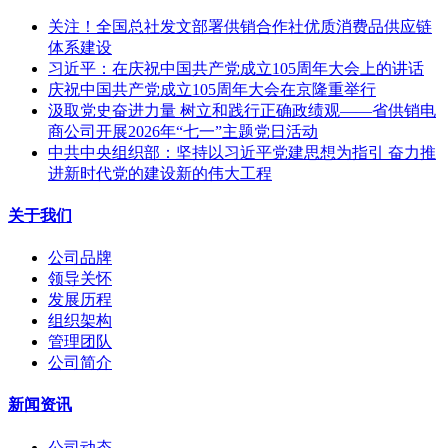
关注！全国总社发文部署供销合作社优质消费品供应链
体系建设
习近平：在庆祝中国共产党成立105周年大会上的讲话
庆祝中国共产党成立105周年大会在京隆重举行
汲取党史奋进力量 树立和践行正确政绩观——省供销电
商公司开展2026年“七一”主题党日活动
中共中央组织部：坚持以习近平党建思想为指引 奋力推
进新时代党的建设新的伟大工程
关于我们
公司品牌
领导关怀
发展历程
组织架构
管理团队
公司简介
新闻资讯
公司动态