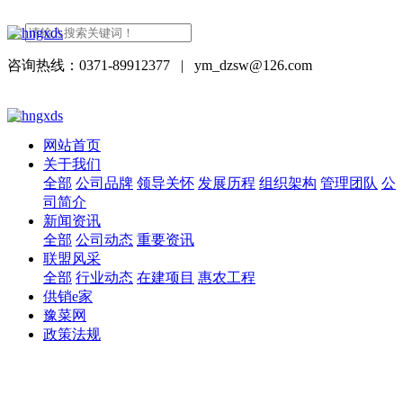
咨询热线：0371-89912377
|
ym_dzsw@126.com
网站首页
关于我们
全部
公司品牌
领导关怀
发展历程
组织架构
管理团队
公
司简介
新闻资讯
全部
公司动态
重要资讯
联盟风采
全部
行业动态
在建项目
惠农工程
供销e家
豫菜网
政策法规