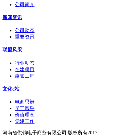
公司简介
新闻资讯
公司动态
重要资讯
联盟风采
行业动态
在建项目
惠农工程
文化e站
电商思辨
员工风采
价值理念
党建工作
河南省供销电子商务有限公司 版权所有2017