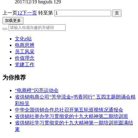
2017/12/19
hngxds
129
上一页
1
2
下一页
转至第
加载更多
文化e站
电商思辨
员工风采
价值理念
党建工作
为你推荐
“电商橙”闪亮运动会
省供销电商公司“芳华流金•书香同行” 五四主题朗诵会精
彩纷呈
中华全国供销合作总社召开第五轮巡视情况通报会
省供销社举办学习贯彻党的十九大精神第二期培训班
省供销社学习贯彻党的十九大精神第一期培训班圆满结
束