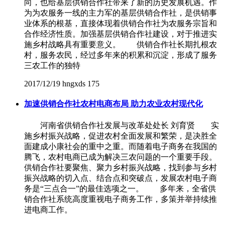
向，也给基层供销合作社带来了新的历史发展机遇。作
为为农服务一线的主力军的基层供销合作社，是供销事
业体系的根基，直接体现着供销合作社为农服务宗旨和
合作经济性质。加强基层供销合作社建设，对于推进实
施乡村战略具有重要意义。 供销合作社长期扎根农
村，服务农民，经过多年来的积累和沉淀，形成了服务
三农工作的独特
2017/12/19
hngxds
175
加速供销合作社农村电商布局 助力农业农村现代化
河南省供销合作社发展与改革处处长 刘育贤 实
施乡村振兴战略，促进农村全面发展和繁荣，是决胜全
面建成小康社会的重中之重。而随着电子商务在我国的
腾飞，农村电商已成为解决三农问题的一个重要手段。
供销合作社要聚焦、聚力乡村振兴战略，找到参与乡村
振兴战略的切入点、结合点和突破点，发展农村电子商
务是“三点合一”的最佳选项之一。 多年来，全省供
销合作社系统高度重视电子商务工作，多策并举持续推
进电商工作。