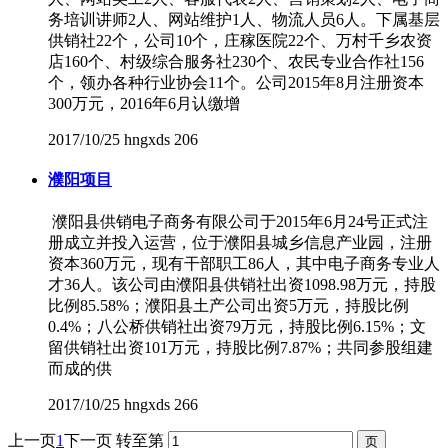
务培训讲师2人、网站维护1人、物流人员6人。下属基层
供销社22个，公司10个，庄稼医院22个、万村千乡农资
店160个、村级综合服务社230个、农民专业合作社156
个，领办各种行业协会11个。公司2015年8月注册资本
300万元，2016年6月认缴增
2017/10/25
hngxds
206
濮阳项目
濮阳县供销电子商务有限公司于2015年6月24号正式注
册成立并投入运营，位于濮阳县城乡信息产业园，注册
资本360万元，现有干部职工86人，其中电子商务专业人
才36人。该公司由濮阳县供销社出资1098.98万元，持股
比例85.58%；濮阳县土产公司出资5万元，持股比例
0.4%；八公桥供销社出资79万元，持股比例6.15%；文
留供销社出资101万元，持股比例7.87%；共同参股组建
而成的供
2017/10/25
hngxds
266
上一页
1
下一页
转至第