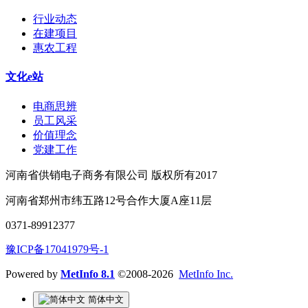
行业动态
在建项目
惠农工程
文化e站
电商思辨
员工风采
价值理念
党建工作
河南省供销电子商务有限公司 版权所有2017
河南省郑州市纬五路12号合作大厦A座11层
0371-89912377
豫ICP备17041979号-1
Powered by
MetInfo 8.1
©2008-2026
MetInfo Inc.
简体中文