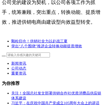
公司党的建设为契机，以公司各项工作为抓
手，统筹兼顾，突出重点，转换动能、提质增
效，推进供销电商由建设型向效益型转变
。
颗粒归仓！供销社全力以赴战三夏
突出“八个围绕”推进企业转换动能提质增效
新闻资讯
公司动态
重要资讯
为你推荐
关注！全国总社发文部署供销合作社优质消费品供应链
体系建设
习近平：在庆祝中国共产党成立105周年大会上的讲话