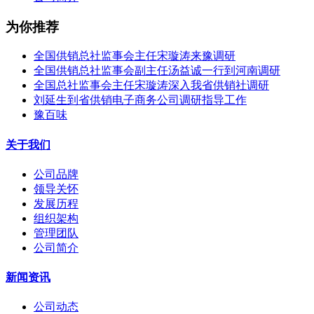
为你推荐
全国供销总社监事会主任宋璇涛来豫调研
全国供销总社监事会副主任汤益诚一行到河南调研
全国总社监事会主任宋璇涛深入我省供销社调研
刘延生到省供销电子商务公司调研指导工作
豫百味
关于我们
公司品牌
领导关怀
发展历程
组织架构
管理团队
公司简介
新闻资讯
公司动态