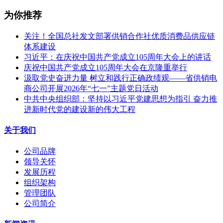
为你推荐
关注！全国总社发文部署供销合作社优质消费品供应链
体系建设
习近平：在庆祝中国共产党成立105周年大会上的讲话
庆祝中国共产党成立105周年大会在京隆重举行
汲取党史奋进力量 树立和践行正确政绩观——省供销电
商公司开展2026年“七一”主题党日活动
中共中央组织部：坚持以习近平党建思想为指引 奋力推
进新时代党的建设新的伟大工程
关于我们
公司品牌
领导关怀
发展历程
组织架构
管理团队
公司简介