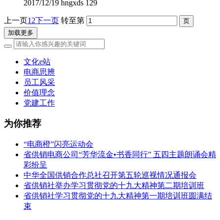
2017/12/19
hngxds
129
上一页
1
2
下一页
转至第
加载更多
文化e站
电商思辨
员工风采
价值理念
党建工作
为你推荐
“电商橙”闪亮运动会
省供销电商公司“芳华流金•书香同行” 五四主题朗诵会精
彩纷呈
中华全国供销合作总社召开第五轮巡视情况通报会
省供销社举办学习贯彻党的十九大精神第二期培训班
省供销社学习贯彻党的十九大精神第一期培训班圆满结
束