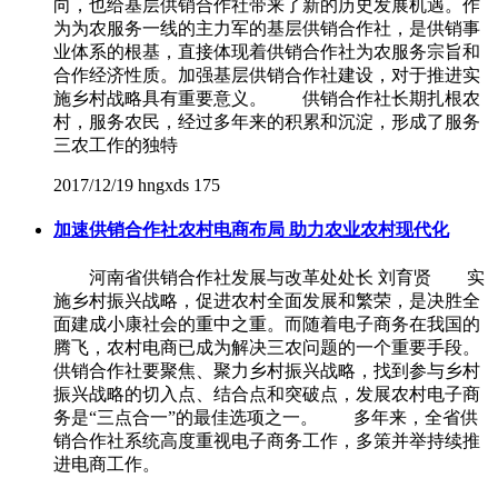
向，也给基层供销合作社带来了新的历史发展机遇。作
为为农服务一线的主力军的基层供销合作社，是供销事
业体系的根基，直接体现着供销合作社为农服务宗旨和
合作经济性质。加强基层供销合作社建设，对于推进实
施乡村战略具有重要意义。 供销合作社长期扎根农
村，服务农民，经过多年来的积累和沉淀，形成了服务
三农工作的独特
2017/12/19
hngxds
175
加速供销合作社农村电商布局 助力农业农村现代化
河南省供销合作社发展与改革处处长 刘育贤 实
施乡村振兴战略，促进农村全面发展和繁荣，是决胜全
面建成小康社会的重中之重。而随着电子商务在我国的
腾飞，农村电商已成为解决三农问题的一个重要手段。
供销合作社要聚焦、聚力乡村振兴战略，找到参与乡村
振兴战略的切入点、结合点和突破点，发展农村电子商
务是“三点合一”的最佳选项之一。 多年来，全省供
销合作社系统高度重视电子商务工作，多策并举持续推
进电商工作。