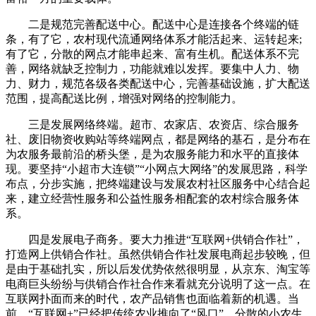
二是规范完善配送中心。配送中心是连接各个终端的链
条，有了它，农村现代流通网络体系才能活起来、运转起来;
有了它，分散的网点才能串起来、富有生机。配送体系不完
善，网络就缺乏控制力，功能就难以发挥。要集中人力、物
力、财力，规范各级各类配送中心，完善基础设施，扩大配送
范围，提高配送比例，增强对网络的控制能力。
三是发展网络终端。超市、农家店、农资店、综合服务
社、废旧物资收购站等终端网点，都是网络的基石，是分布在
为农服务最前沿的桥头堡，是为农服务能力和水平的直接体
现。要坚持“小超市大连锁”“小网点大网络”的发展思路，科学
布点，分步实施，把终端建设与发展农村社区服务中心结合起
来，建立经营性服务和公益性服务相配套的农村综合服务体
系。
四是发展电子商务。要大力推进“互联网+供销合作社”，
打造网上供销合作社。虽然供销合作社发展电商起步较晚，但
是由于基础扎实，所以后发优势依然很明显，从京东、淘宝等
电商巨头纷纷与供销合作社合作来看就充分说明了这一点。在
互联网扑面而来的时代，农产品销售也面临着新的机遇。当
前，“互联网+”已经把传统农业推向了“风口”，分散的小农生