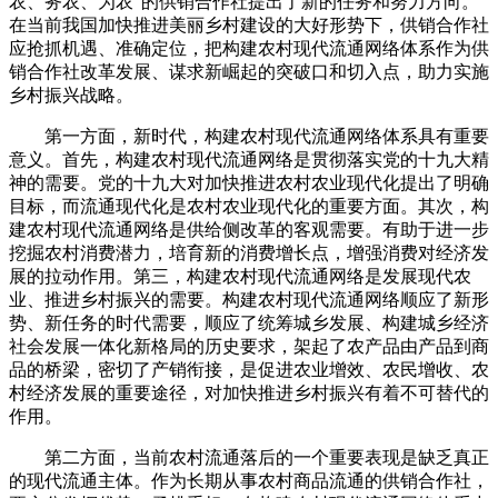
农、务农、为农”的供销合作社提出了新的任务和努力方向。
在当前我国加快推进美丽乡村建设的大好形势下，供销合作社
应抢抓机遇、准确定位，把构建农村现代流通网络体系作为供
销合作社改革发展、谋求新崛起的突破口和切入点，助力实施
乡村振兴战略。
第一方面，新时代，构建农村现代流通网络体系具有重要
意义。首先，构建农村现代流通网络是贯彻落实党的十九大精
神的需要。党的十九大对加快推进农村农业现代化提出了明确
目标，而流通现代化是农村农业现代化的重要方面。其次，构
建农村现代流通网络是供给侧改革的客观需要。有助于进一步
挖掘农村消费潜力，培育新的消费增长点，增强消费对经济发
展的拉动作用。第三，构建农村现代流通网络是发展现代农
业、推进乡村振兴的需要。构建农村现代流通网络顺应了新形
势、新任务的时代需要，顺应了统筹城乡发展、构建城乡经济
社会发展一体化新格局的历史要求，架起了农产品由产品到商
品的桥梁，密切了产销衔接，是促进农业增效、农民增收、农
村经济发展的重要途径，对加快推进乡村振兴有着不可替代的
作用。
第二方面，当前农村流通落后的一个重要表现是缺乏真正
的现代流通主体。作为长期从事农村商品流通的供销合作社，