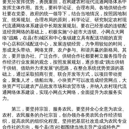
要充分发挥优势，勇挑重担，在构建农村现代流通网络体系中
发挥主体作用。首先，要科学论证、合理布局。各地供销合作
社要在党委、政府的统一领导下，结合当地情况，按照因地制
宜、统筹规划、合理布局的原则，科学论证、研究制定农村现
代流通网络体系建设中长期发展规划。要在已经形成的连锁配
送经营网络的基础上，积极实施“小超市大连锁、小网点大网
络”战略，在县(市)城区和中心集镇建立具有配送功能的直营
中心店和区域配送中心，发展连锁经营，力争用较短的时间，
形成龙头带动、网络支撑、农户参与、和谐共赢的新格局。其
次，要开放办社、广泛合作。供销合作社都要树立服务指导合
作经济行业发展的观念，按照发展规划，逐步形成“跳出供销
干供销、借助外力求发展”的思路，在整合系统优势资源的基
础上，通过采取招商引资、联合开发等方式，以项目带动资
金，聚集人才，借船出海。小块资产可以改造成经营网点，大
块资产可以建农产品批发市场和农贸市场，并纳入农村现代流
通网络体系建设，实现小网点大网络，全面提升为农服务实
力。
第三，要坚持宗旨、服务农民。要坚持全心全意为农业、
农村、农民服务的办社宗旨，创办领办各类农民合作经济组
织，提高农民的组织化程度。坚持把基层社改造成为农民专业
合作社的方向，每个县(市)社都围绕当地主导产业或特色产