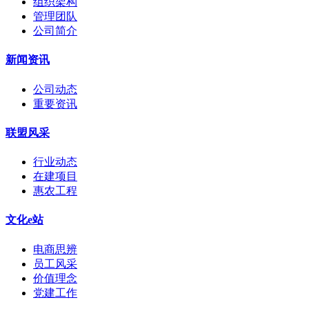
组织架构
管理团队
公司简介
新闻资讯
公司动态
重要资讯
联盟风采
行业动态
在建项目
惠农工程
文化e站
电商思辨
员工风采
价值理念
党建工作