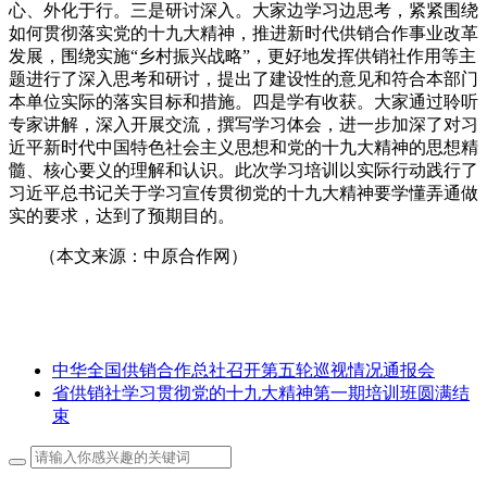
心、外化于行。三是研讨深入。大家边学习边思考，紧紧围绕
如何贯彻落实党的十九大精神，推进新时代供销合作事业改革
发展，围绕实施“乡村振兴战略”，更好地发挥供销社作用等主
题进行了深入思考和研讨，提出了建设性的意见和符合本部门
本单位实际的落实目标和措施。四是学有收获。大家通过聆听
专家讲解，深入开展交流，撰写学习体会，进一步加深了对习
近平新时代中国特色社会主义思想和党的十九大精神的思想精
髓、核心要义的理解和认识。此次学习培训以实际行动践行了
习近平总书记关于学习宣传贯彻党的十九大精神要学懂弄通做
实的要求，达到了预期目的。
（本文来源：中原合作网）
中华全国供销合作总社召开第五轮巡视情况通报会
省供销社学习贯彻党的十九大精神第一期培训班圆满结
束