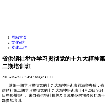
网站首页
文化e站
党建工作
省供销社举办学习贯彻党的十九大精神第
二期培训班
2018-04-24 08:54:47
hngxds
190
继第一期学习贯彻党的十九大精神培训班圆满举办后，省
供销社第二期学习贯彻党的十九大精神培训班于4月20日至24
日在郑州举行。来自省供销社机关及直属单位的70多位处级干
部参加培训。