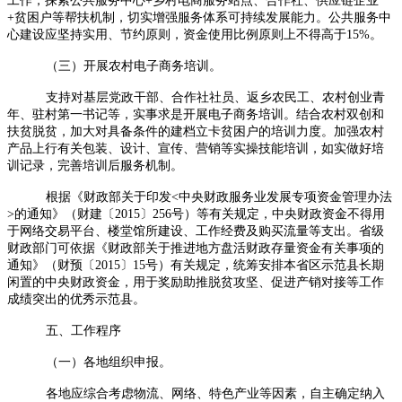
工作，探索公共服务中心+乡村电商服务站点、合作社、供应链企业
+贫困户等帮扶机制，切实增强服务体系可持续发展能力。公共服务中
心建设应坚持实用、节约原则，资金使用比例原则上不得高于15%。
（三）开展农村电子商务培训。
支持对基层党政干部、合作社社员、返乡农民工、农村创业青
年、驻村第一书记等，实事求是开展电子商务培训。结合农村双创和
扶贫脱贫，加大对具备条件的建档立卡贫困户的培训力度。加强农村
产品上行有关包装、设计、宣传、营销等实操技能培训，如实做好培
训记录，完善培训后服务机制。
根据《财政部关于印发<中央财政服务业发展专项资金管理办法
>的通知》（财建〔2015〕256号）等有关规定，中央财政资金不得用
于网络交易平台、楼堂馆所建设、工作经费及购买流量等支出。省级
财政部门可依据《财政部关于推进地方盘活财政存量资金有关事项的
通知》（财预〔2015〕15号）有关规定，统筹安排本省区示范县长期
闲置的中央财政资金，用于奖励助推脱贫攻坚、促进产销对接等工作
成绩突出的优秀示范县。
五、工作程序
（一）各地组织申报。
各地应综合考虑物流、网络、特色产业等因素，自主确定纳入