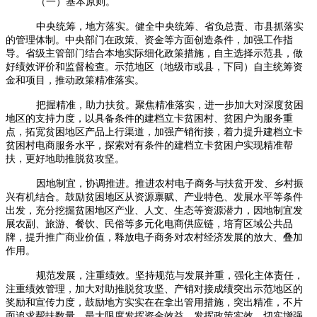
（一）基本原则。
中央统筹，地方落实。健全中央统筹、省负总责、市县抓落实
的管理体制。中央部门在政策、资金等方面创造条件，加强工作指
导。省级主管部门结合本地实际细化政策措施，自主选择示范县，做
好绩效评价和监督检查。示范地区（地级市或县，下同）自主统筹资
金和项目，推动政策精准落实。
把握精准，助力扶贫。聚焦精准落实，进一步加大对深度贫困
地区的支持力度，以具备条件的建档立卡贫困村、贫困户为服务重
点，拓宽贫困地区产品上行渠道，加强产销衔接，着力提升建档立卡
贫困村电商服务水平，探索对有条件的建档立卡贫困户实现精准帮
扶，更好地助推脱贫攻坚。
因地制宜，协调推进。推进农村电子商务与扶贫开发、乡村振
兴有机结合。鼓励贫困地区从资源禀赋、产业特色、发展水平等条件
出发，充分挖掘贫困地区产业、人文、生态等资源潜力，因地制宜发
展农副、旅游、餐饮、民俗等多元化电商供应链，培育区域公共品
牌，提升推广商业价值，释放电子商务对农村经济发展的放大、叠加
作用。
规范发展，注重绩效。坚持规范与发展并重，强化主体责任，
注重绩效管理，加大对助推脱贫攻坚、产销对接成绩突出示范地区的
奖励和宣传力度，鼓励地方实实在在拿出管用措施，突出精准，不片
面追求帮扶数量，最大限度发挥资金效益，发挥政策实效，切实增强