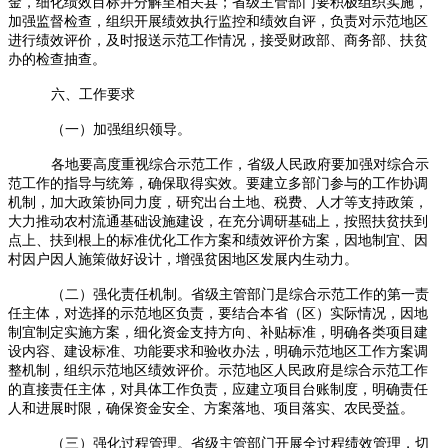
金，细化绩效目标并分解至相关县；省级主管部门要积极组织实施，
加强监督检查，组织开展绩效执行监控和绩效自评，负责对示范地区
进行绩效评价，及时报送示范工作情况，接受财政部、商务部、扶贫
办的检查抽查。
六、工作要求
（一）加强组织领导。
各地要高度重视综合示范工作，省级人民政府要加强对综合示
范工作的指导与统筹，确保取得实效。要建立多部门参与的工作协调
机制，加大政策协同力度，研究出台土地、税费、人才等支持政策，
大力推动农村流通基础设施建设，在充分调研基础上，按照扶贫扶到
点上、扶到根上的标准优化工作方案和绩效评价方案，因地制宜、因
村因户因人施策做好设计，增强贫困地区发展内生动力。
（二）强化责任机制。省级主管部门是综合示范工作的第一责
任主体，对选择的示范地区负责，要结合本省（区）实际情况，因地
制宜制定实施方案，细化资金支持方向、补贴标准，明确各类项目建
设内容、建设标准、功能要求和验收办法，明确示范地区工作方案调
整机制，组织示范地区绩效评价。示范地区人民政府是综合示范工作
的直接责任主体，对具体工作负责，应建立项目台账制度，明确责任
人和进展时限，确保资金安全、方案落地、项目落实、农民受益。
（三）强化过程管理。省级主管部门开展全过程绩效管理，切