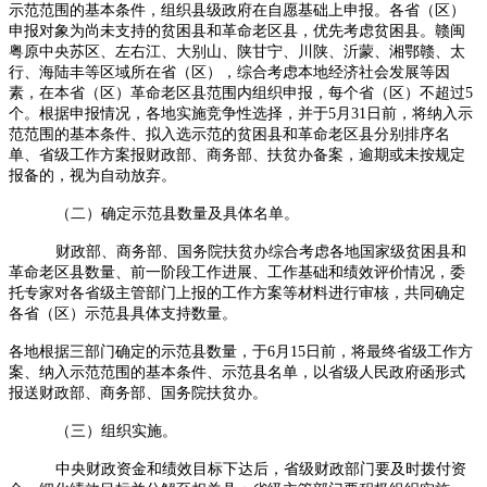
示范范围的基本条件，组织县级政府在自愿基础上申报。各省（区）
申报对象为尚未支持的贫困县和革命老区县，优先考虑贫困县。赣闽
粤原中央苏区、左右江、大别山、陕甘宁、川陕、沂蒙、湘鄂赣、太
行、海陆丰等区域所在省（区），综合考虑本地经济社会发展等因
素，在本省（区）革命老区县范围内组织申报，每个省（区）不超过5
个。根据申报情况，各地实施竞争性选择，并于5月31日前，将纳入示
范范围的基本条件、拟入选示范的贫困县和革命老区县分别排序名
单、省级工作方案报财政部、商务部、扶贫办备案，逾期或未按规定
报备的，视为自动放弃。
（二）确定示范县数量及具体名单。
财政部、商务部、国务院扶贫办综合考虑各地国家级贫困县和
革命老区县数量、前一阶段工作进展、工作基础和绩效评价情况，委
托专家对各省级主管部门上报的工作方案等材料进行审核，共同确定
各省（区）示范县具体支持数量。
各地根据三部门确定的示范县数量，于6月15日前，将最终省级工作方
案、纳入示范范围的基本条件、示范县名单，以省级人民政府函形式
报送财政部、商务部、国务院扶贫办。
（三）组织实施。
中央财政资金和绩效目标下达后，省级财政部门要及时拨付资