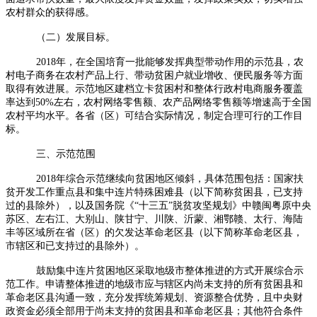
农村群众的获得感。
（二）发展目标。
2018年，在全国培育一批能够发挥典型带动作用的示范县，农
村电子商务在农村产品上行、带动贫困户就业增收、便民服务等方面
取得有效进展。示范地区建档立卡贫困村和整体行政村电商服务覆盖
率达到50%左右，农村网络零售额、农产品网络零售额等增速高于全国
农村平均水平。各省（区）可结合实际情况，制定合理可行的工作目
标。
三、示范范围
2018年综合示范继续向贫困地区倾斜，具体范围包括：国家扶
贫开发工作重点县和集中连片特殊困难县（以下简称贫困县，已支持
过的县除外），以及国务院《“十三五”脱贫攻坚规划》中赣闽粤原中央
苏区、左右江、大别山、陕甘宁、川陕、沂蒙、湘鄂赣、太行、海陆
丰等区域所在省（区）的欠发达革命老区县（以下简称革命老区县，
市辖区和已支持过的县除外）。
鼓励集中连片贫困地区采取地级市整体推进的方式开展综合示
范工作。申请整体推进的地级市应与辖区内尚未支持的所有贫困县和
革命老区县沟通一致，充分发挥统筹规划、资源整合优势，且中央财
政资金必须全部用于尚未支持的贫困县和革命老区县；其他符合条件