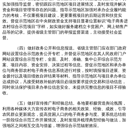
实加强指导监督，密切跟踪示范地区项目进展情况，及时发现并解决
资金和项目管理等存
在的问题。指导示范地区加强对承办企业履约能
力的考核，不仅重视项目建设，更要重视项目的后期运营和扶贫实
效。督促示范地区在中央财政资金支持项目显著位置标识“电子商务进
农村综合示范项目”字样，如实做好服务建档立卡贫困户、网上销售产
品等的记录。提供省级主管部门的举报监督渠道，主动接受社会监
督。
（四）做好政务公开和信息报送。省级主管部门应在部门政府
网站设置综合示范政务公开专栏，并督促示范地区在其人民政府门户
网站设置综合示范专栏，全面、及时、准确、集中公开综合示范方
案、项目内容、资金安排、决策过程等信息。督促示范地区和承办单
位与商务部农村电子商务信息系统进行对接，按时填报项目进展、资
金拨付以及项目绩效自评结果等材料。指导示范地区与项目承办单位
达成协议，凡接受财政补贴的项目必须按要求提供交易和活动信息，
同时依法保护项目承办单位信息安全。未提供完整信息的项目不得验
收。
（五）做好宣传推广和经验总结。各地要积极营造舆论氛围，
利用各种媒体大力宣传农村电子商务的相关政策、经验、成效，引导
农民群众更新观念，提高贫困人口的电子商务参与度。要系统总结前
一阶段综合示范工作开展情况，及时发现并梳理典型经验与做法，加
强地区之间相互交流与借鉴，增强综合示范辐射效应。