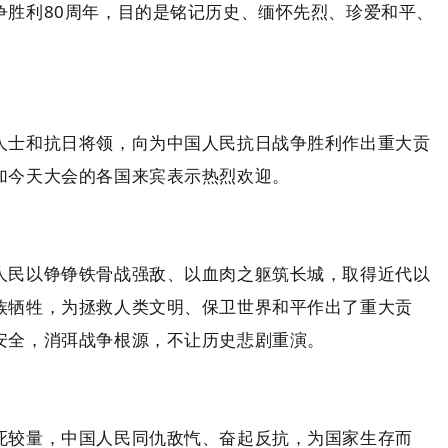
胜利80周年，目的是铭记历史、缅怀先烈、珍爱和平、
人士和抗日将领，向为中国人民抗日战争胜利作出重大贡
加今天大会的各国来宾表示热烈欢迎。
人民以铮铮铁骨战强敌、以血肉之躯筑长城，取得近代以
族牺牲，为拯救人类文明、保卫世界和平作出了重大贡
安全，消弭战争根源，不让历史悲剧重演。
死较量，中国人民同仇敌忾、奋起反抗，为国家生存而