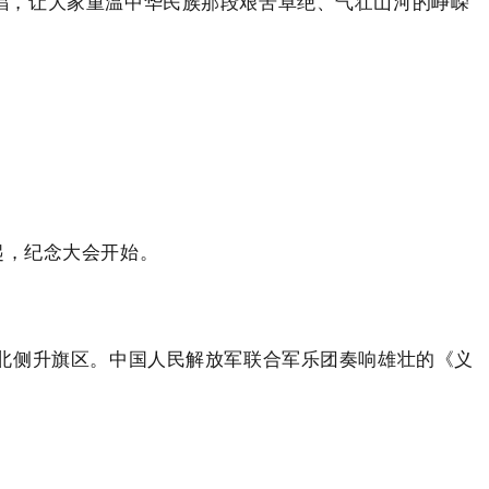
唱，让大家重温中华民族那段艰苦卓绝、气壮山河的峥嵘
响起，纪念大会开始。
北侧升旗区。中国人民解放军联合军乐团奏响雄壮的《义