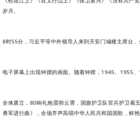
《松花江上》《在太行山上》《保卫黄河》《没有共产党
岁月。
8时55分，习近平等中外领导人来到天安门城楼主席台
电子屏幕上出现钟摆的画面。随着钟摆，1945、1955、
全体肃立，80响礼炮震彻云霄，国旗护卫队官兵护卫着
勇军进行曲》，全场齐声高唱中华人民共和国国歌，鲜艳