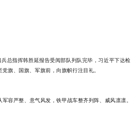
阅兵总指挥韩胜延报告受阅部队列队完毕，习近平下达检
至党旗、国旗、军旗前，向旗帜行注目礼。
部队军容严整、意气风发，铁甲战车整齐列阵、威风凛凛。