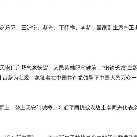
赵乐际、王沪宁、蔡奇、丁薛祥、李希，国家副主席韩正出
门广场气象恢宏。人民英雄纪念碑前，“钢铁长城”主题景观巍然
型观礼台蔚为壮观，象征着在中国共产党领导下中国人民万众
级而上，登上天安门城楼。习近平同抗战老战士老同志代表