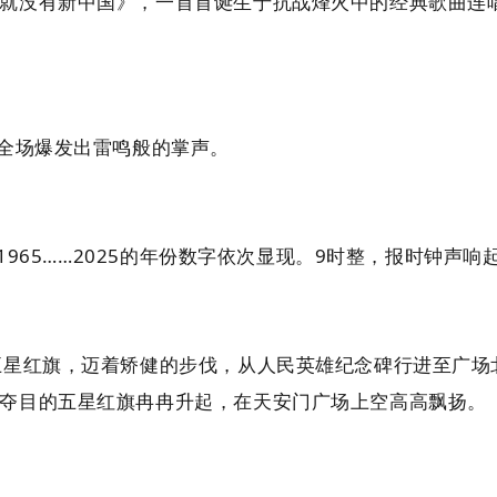
就没有新中国》，一首首诞生于抗战烽火中的经典歌曲连
，全场爆发出雷鸣般的掌声。
1965……2025的年份数字依次显现。9时整，报时钟声
五星红旗，迈着矫健的步伐，从人民英雄纪念碑行进至广场
夺目的五星红旗冉冉升起，在天安门广场上空高高飘扬。