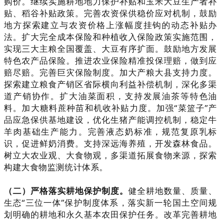
购价。继续实施耕地地力保护补贴和玉米大豆生产者补
贴、稻谷补贴政策。完善农资保供稳价应对机制，鼓励
地方探索建立与农资价格上涨幅度挂钩的动态补贴办
法。扩大完全成本保险和种植收入保险政策实施范围，
实现三大主粮全国覆盖、大豆有序扩面。鼓励地方发展
特色农产品保险。推进农业保险精准投保理赔，做到应
赔尽赔。完善巨灾保险制度。加大产粮大县支持力度。
探索建立粮食产销区省际横向利益补偿机制，深化多渠
道产销协作。扩大油菜面积，支持发展油茶等特色油
料。加大糖料蔗种苗和机收补贴力度。加强“菜篮子”产
品应急保供基地建设，优化生猪产能调控机制，稳定牛
羊肉基础生产能力。完善液态奶标准，规范复原乳标
识，促进鲜奶消费。支持深远海养殖，开发森林食品。
树立大农业观、大食物观，多渠道拓展食物来源，探索
构建大食物监测统计体系。
（二）严格落实耕地保护制度。
健全耕地数量、质量、
生态“三位一体”保护制度体系，落实新一轮国土空间规
划明确的耕地和永久基本农田保护任务。改革完善耕地