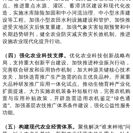
点。推进重点水源、灌区、蓄滞洪区建设和现代化改
造，实施水库除险加固和中小河流治理、中小型水库建
设等工程。加强小型农田水利设施建设和管护。加快推
进受灾地区灾后恢复重建。加强气象灾害短期预警和中
长期趋势研判，健全农业防灾减灾救灾长效机制。推进
设施农业现代化提升行动。
（四）强化农业科技支撑。
优化农业科技创新战略布
局，支持重大创新平台建设。加快推进种业振兴行动，
完善联合研发和应用协作机制，加大种源关键核心技术
攻关，加快选育推广生产急需的自主优良品种。开展重
大品种研发推广应用一体化试点。推动生物育种产业化
扩面提速。大力实施农机装备补短板行动，完善农机购
置与应用补贴政策，开辟急需适用农机鉴定“绿色通
道”。加强基层农技推广体系条件建设，强化公益性服务
功能。
（五）构建现代农业经营体系。
聚焦解决“谁来种地”问