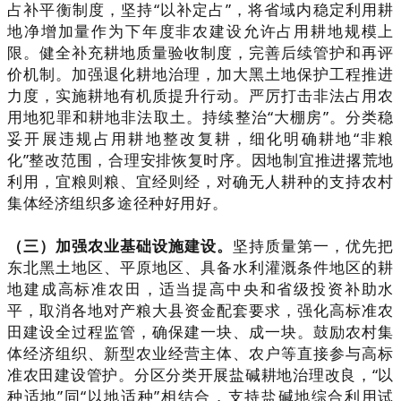
占补平衡制度，坚持“以补定占”，将省域内稳定利用耕
地净增加量作为下年度非农建设允许占用耕地规模上
限。健全补充耕地质量验收制度，完善后续管护和再评
价机制。加强退化耕地治理，加大黑土地保护工程推进
力度，实施耕地有机质提升行动。严厉打击非法占用农
用地犯罪和耕地非法取土。持续整治“大棚房”。分类稳
妥开展违规占用耕地整改复耕，细化明确耕地“非粮
化”整改范围，合理安排恢复时序。因地制宜推进撂荒地
利用，宜粮则粮、宜经则经，对确无人耕种的支持农村
集体经济组织多途径种好用好。
（三）加强农业基础设施建设。
坚持质量第一，优先把
东北黑土地区、平原地区、具备水利灌溉条件地区的耕
地建成高标准农田，适当提高中央和省级投资补助水
平，取消各地对产粮大县资金配套要求，强化高标准农
田建设全过程监管，确保建一块、成一块。鼓励农村集
体经济组织、新型农业经营主体、农户等直接参与高标
准农田建设管护。分区分类开展盐碱耕地治理改良，“以
种适地”同“以地适种”相结合，支持盐碱地综合利用试