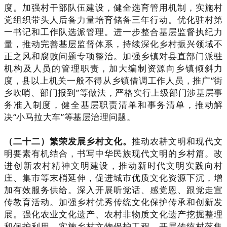
度。加强村干部队伍建设，健全选育管用机制，实施村
党组织带头人后备力量培育储备三年行动。优化驻村第
一书记和工作队选派管理。进一步整合基层监督执纪力
量，推动完善基层监督体系，持续深化乡村振兴领域不
正之风和腐败问题专项整治。加强乡镇对县直部门派驻
机构及人员的管理职责，加大编制资源向乡镇倾斜力
度，县以上机关一般不得从乡镇借调工作人员，推广“街
乡吹哨、部门报到”等做法，严格实行上级部门涉基层事
务准入制度，健全基层职责清单和事务清单，推动解
决“小马拉大车”等基层治理问题。
（二十二）繁荣发展乡村文化。
推动农耕文明和现代文
明要素有机结合，书写中华民族现代文明的乡村篇。改
进创新农村精神文明建设，推动新时代文明实践向村
庄、集市等末梢延伸，促进城市优质文化资源下沉，增
加有效服务供给。深入开展听党话、感党恩、跟党走宣
传教育活动。加强乡村优秀传统文化保护传承和创新发
展。强化农业文化遗产、农村非物质文化遗产挖掘整理
和保护利用，实施乡村文物保护工程。开展传统村落集