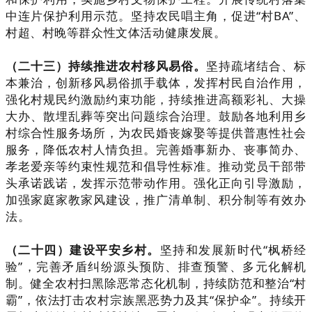
中连片保护利用示范。坚持农民唱主角，促进“村BA”、
村超、村晚等群众性文体活动健康发展。
（二十三）持续推进农村移风易俗。
坚持疏堵结合、标
本兼治，创新移风易俗抓手载体，发挥村民自治作用，
强化村规民约激励约束功能，持续推进高额彩礼、大操
大办、散埋乱葬等突出问题综合治理。鼓励各地利用乡
村综合性服务场所，为农民婚丧嫁娶等提供普惠性社会
服务，降低农村人情负担。完善婚事新办、丧事简办、
孝老爱亲等约束性规范和倡导性标准。推动党员干部带
头承诺践诺，发挥示范带动作用。强化正向引导激励，
加强家庭家教家风建设，推广清单制、积分制等有效办
法。
（二十四）建设平安乡村。
坚持和发展新时代“枫桥经
验”，完善矛盾纠纷源头预防、排查预警、多元化解机
制。健全农村扫黑除恶常态化机制，持续防范和整治“村
霸”，依法打击农村宗族黑恶势力及其“保护伞”。持续开