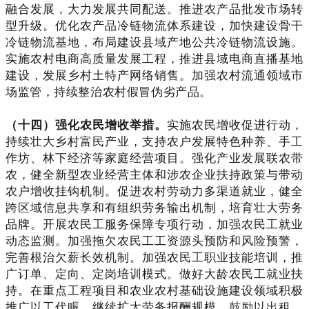
融合发展，大力发展共同配送。推进农产品批发市场转
型升级。优化农产品冷链物流体系建设，加快建设骨干
冷链物流基地，布局建设县域产地公共冷链物流设施。
实施农村电商高质量发展工程，推进县域电商直播基地
建设，发展乡村土特产网络销售。加强农村流通领域市
场监管，持续整治农村假冒伪劣产品。
（十四）强化农民增收举措。
实施农民增收促进行动，
持续壮大乡村富民产业，支持农户发展特色种养、手工
作坊、林下经济等家庭经营项目。强化产业发展联农带
农，健全新型农业经营主体和涉农企业扶持政策与带动
农户增收挂钩机制。促进农村劳动力多渠道就业，健全
跨区域信息共享和有组织劳务输出机制，培育壮大劳务
品牌。开展农民工服务保障专项行动，加强农民工就业
动态监测。加强拖欠农民工工资源头预防和风险预警，
完善根治欠薪长效机制。加强农民工职业技能培训，推
广订单、定向、定岗培训模式。做好大龄农民工就业扶
持。在重点工程项目和农业农村基础设施建设领域积极
推广以工代赈，继续扩大劳务报酬规模。鼓励以出租、