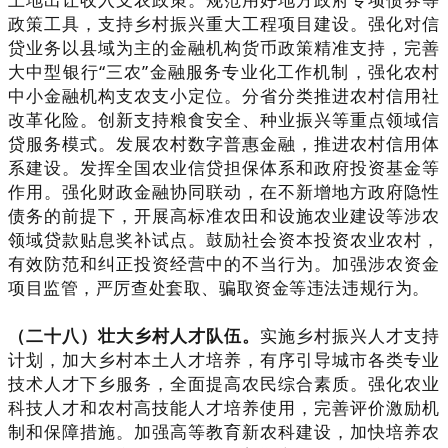
政策工具，支持乡村振兴重大工程项目建设。强化对信
贷业务以县域为主的金融机构货币政策精准支持，完善
大中型银行“三农”金融服务专业化工作机制，强化农村
中小金融机构支农支小定位。分省分类推进农村信用社
改革化险。创新支持粮食安全、种业振兴等重点领域信
贷服务模式。发展农村数字普惠金融，推进农村信用体
系建设。发挥全国农业信贷担保体系和政府投资基金等
作用。强化财政金融协同联动，在不新增地方政府隐性
债务的前提下，开展高标准农田和设施农业建设等涉农
领域贷款贴息奖补试点。鼓励社会资本投资农业农村，
有效防范和纠正投资经营中的不当行为。加强涉农资金
项目监管，严厉查处套取、骗取资金等违法违规行为。
（二十八）壮大乡村人才队伍。
实施乡村振兴人才支持
计划，加大乡村本土人才培养，有序引导城市各类专业
技术人才下乡服务，全面提高农民综合素质。强化农业
科技人才和农村高技能人才培养使用，完善评价激励机
制和保障措施。加强高等教育新农科建设，加快培养农