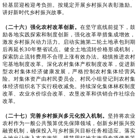
轻基层迎检迎考负担。按规定开展乡村振兴表彰激励。
讲好新时代乡村振兴故事。
（二十六）强化农村改革创新。
在坚守底线前提下，鼓
励各地实践探索和制度创新，强化改革举措集成增效，
激发乡村振兴动力活力。启动实施第二轮土地承包到期
后再延长30年整省试点。健全土地流转价格形成机制，
探索防止流转费用不合理上涨有效办法。稳慎推进农村
宅基地制度改革。深化农村集体产权制度改革，促进新
型农村集体经济健康发展，严格控制农村集体经营风
险。对集体资产由村民委员会、村民小组登记到农村集
体经济组织名下实行税收减免。持续深化集体林权制度
改革、农业水价综合改革、农垦改革和供销合作社综合
改革。
（二十七）完善乡村振兴多元化投入机制。
坚持将农业
农村作为一般公共预算优先保障领域，创新乡村振兴投
融资机制，确保投入与乡村振兴目标任务相适应。落实
土地出让收入支农政策。规范用好地方政府专项债券等