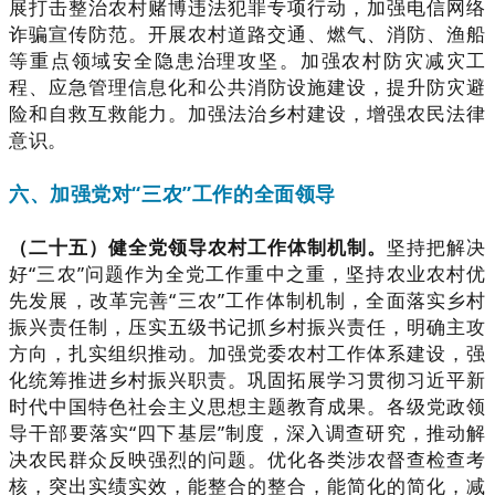
展打击整治农村赌博违法犯罪专项行动，加强电信网络
诈骗宣传防范。开展农村道路交通、燃气、消防、渔船
等重点领域安全隐患治理攻坚。加强农村防灾减灾工
程、应急管理信息化和公共消防设施建设，提升防灾避
险和自救互救能力。加强法治乡村建设，增强农民法律
意识。
六、加强党对“三农”工作的全面领导
（二十五）健全党领导农村工作体制机制。
坚持把解决
好“三农”问题作为全党工作重中之重，坚持农业农村优
先发展，改革完善“三农”工作体制机制，全面落实乡村
振兴责任制，压实五级书记抓乡村振兴责任，明确主攻
方向，扎实组织推动。加强党委农村工作体系建设，强
化统筹推进乡村振兴职责。巩固拓展学习贯彻习近平新
时代中国特色社会主义思想主题教育成果。各级党政领
导干部要落实“四下基层”制度，深入调查研究，推动解
决农民群众反映强烈的问题。优化各类涉农督查检查考
核，突出实绩实效，能整合的整合，能简化的简化，减