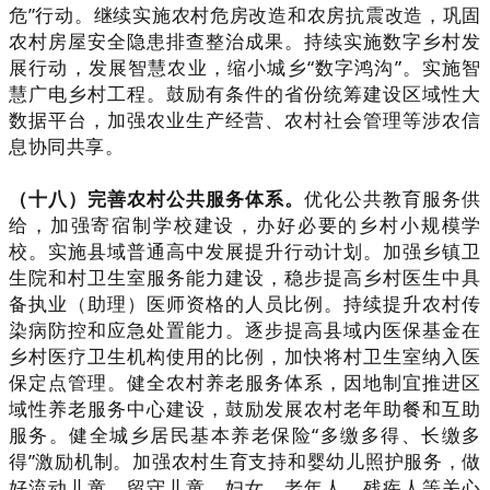
危”行动。继续实施农村危房改造和农房抗震改造，巩固
农村房屋安全隐患排查整治成果。持续实施数字乡村发
展行动，发展智慧农业，缩小城乡“数字鸿沟”。实施智
慧广电乡村工程。鼓励有条件的省份统筹建设区域性大
数据平台，加强农业生产经营、农村社会管理等涉农信
息协同共享。
（十八）完善农村公共服务体系。
优化公共教育服务供
给，加强寄宿制学校建设，办好必要的乡村小规模学
校。实施县域普通高中发展提升行动计划。加强乡镇卫
生院和村卫生室服务能力建设，稳步提高乡村医生中具
备执业（助理）医师资格的人员比例。持续提升农村传
染病防控和应急处置能力。逐步提高县域内医保基金在
乡村医疗卫生机构使用的比例，加快将村卫生室纳入医
保定点管理。健全农村养老服务体系，因地制宜推进区
域性养老服务中心建设，鼓励发展农村老年助餐和互助
服务。健全城乡居民基本养老保险“多缴多得、长缴多
得”激励机制。加强农村生育支持和婴幼儿照护服务，做
好流动儿童、留守儿童、妇女、老年人、残疾人等关心