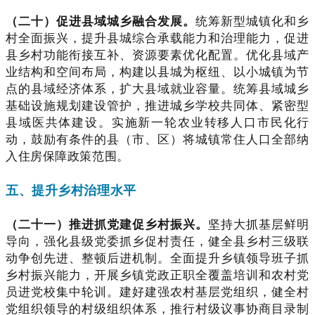
（二十）促进县域城乡融合发展。
统筹新型城镇化和乡
村全面振兴，提升县城综合承载能力和治理能力，促进
县乡村功能衔接互补、资源要素优化配置。优化县域产
业结构和空间布局，构建以县城为枢纽、以小城镇为节
点的县域经济体系，扩大县域就业容量。统筹县域城乡
基础设施规划建设管护，推进城乡学校共同体、紧密型
县域医共体建设。实施新一轮农业转移人口市民化行
动，鼓励有条件的县（市、区）将城镇常住人口全部纳
入住房保障政策范围。
五、提升乡村治理水平
（二十一）推进抓党建促乡村振兴。
坚持大抓基层鲜明
导向，强化县级党委抓乡促村责任，健全县乡村三级联
动争创先进、整顿后进机制。全面提升乡镇领导班子抓
乡村振兴能力，开展乡镇党政正职全覆盖培训和农村党
员进党校集中轮训。建好建强农村基层党组织，健全村
党组织领导的村级组织体系，推行村级议事协商目录制