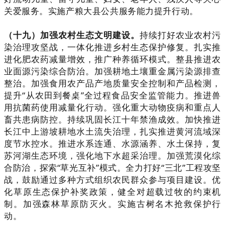
关爱服务。实施产粮大县公共服务能力提升行动。
（十九）加强农村生态文明建设。
持续打好农业农村污
染治理攻坚战，一体化推进乡村生态保护修复。扎实推
进化肥农药减量增效，推广种养循环模式。整县推进农
业面源污染综合防治。加强耕地土壤重金属污染源排查
整治。加强食用农产品产地质量安全控制和产品检测，
提升“从农田到餐桌”全过程食品安全监管能力。推进兽
用抗菌药使用减量化行动。强化重大动物疫病和重点人
畜共患病防控。持续巩固长江十年禁渔成效。加快推进
长江中上游坡耕地水土流失治理，扎实推进黄河流域深
度节水控水。推进水系连通、水源涵养、水土保持，复
苏河湖生态环境，强化地下水超采治理。加强荒漠化综
合防治，探索“草光互补”模式。全力打好“三北”工程攻坚
战，鼓励通过多种方式组织农民群众参与项目建设。优
化草原生态保护补奖政策，健全对超载过牧的约束机
制。加强森林草原防灭火。实施古树名木抢救保护行
动。