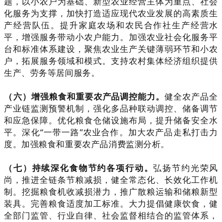
题，以小农户为基础、新型农业经营主体为重点、社会
化服务为支撑，加快打造适应现代农业发展的高素质生
产经营队伍。提升家庭农场和农民合作社生产经营水
平，增强服务带动小农户能力。加强农业社会化服务平
台和标准体系建设，聚焦农业生产关键薄弱环节和小农
户，拓展服务领域和模式。支持农村集体经济组织提供
生产、劳务等居间服务。
（六）增强粮食和重要农产品调控能力。
健全农产品全
产业链监测预警机制，强化多品种联动调控、储备调节
和应急保障。优化粮食仓储设施布局，提升储备安全水
平。深化“一带一路”农业合作。加大农产品走私打击力
度。加强粮食和重要农产品消费监测分析。
（七）持续深化食物节约各项行动。
弘扬节约光荣风
尚，推进全链条节粮减损，健全常态化、长效化工作机
制。挖掘粮食机收减损潜力，推广散粮运输和储粮新型
装具。完善粮食适度加工标准。大力提倡健康饮食，健
全部门监管、行业自律、社会监督相结合的监管体系，