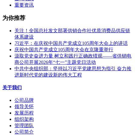
重要资讯
为你推荐
关注！全国总社发文部署供销合作社优质消费品供应链
体系建设
习近平：在庆祝中国共产党成立105周年大会上的讲话
庆祝中国共产党成立105周年大会在京隆重举行
汲取党史奋进力量 树立和践行正确政绩观——省供销电
商公司开展2026年“七一”主题党日活动
中共中央组织部：坚持以习近平党建思想为指引 奋力推
进新时代党的建设新的伟大工程
关于我们
公司品牌
领导关怀
发展历程
组织架构
管理团队
公司简介