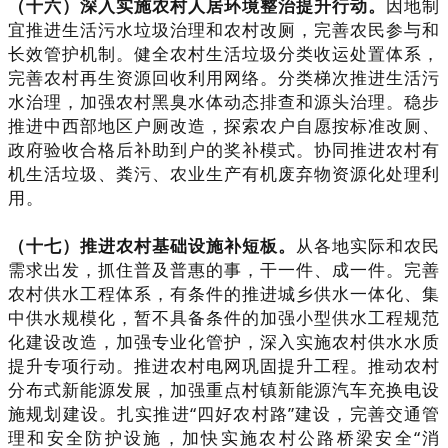
（十六）深入实施农村人居环境整治提升行动。
因地制
宜推进生活污水垃圾治理和农村改厕，完善农民参与和
长效管护机制。健全农村生活垃圾分类收运处置体系，
完善农村再生资源回收利用网络。分类梯次推进生活污
水治理，加强农村黑臭水体动态排查和源头治理。稳步
推进中西部地区户厕改造，探索农户自愿按标准改厕、
政府验收合格后补助到户的奖补模式。协同推进农村有
机生活垃圾、粪污、农业生产有机废弃物资源化处理利
用。
（十七）推进农村基础设施补短板。
从各地实际和农民
需求出发，抓住普及普惠的事，干一件、成一件。完善
农村供水工程体系，有条件的推进城乡供水一体化、集
中供水规模化，暂不具备条件的加强小型供水工程规范
化建设改造，加强专业化管护，深入实施农村供水水质
提升专项行动。推进农村电网巩固提升工程。推动农村
分布式新能源发展，加强重点村镇新能源汽车充换电设
施规划建设。扎实推进“四好农村路”建设，完善交通管
理和安全防护设施，加快实施农村公路桥梁安全“消