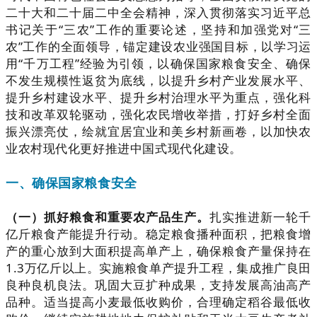
二十大和二十届二中全会精神，深入贯彻落实习近平总
书记关于“三农”工作的重要论述，坚持和加强党对“三
农”工作的全面领导，锚定建设农业强国目标，以学习运
用“千万工程”经验为引领，以确保国家粮食安全、确保
不发生规模性返贫为底线，以提升乡村产业发展水平、
提升乡村建设水平、提升乡村治理水平为重点，强化科
技和改革双轮驱动，强化农民增收举措，打好乡村全面
振兴漂亮仗，绘就宜居宜业和美乡村新画卷，以加快农
业农村现代化更好推进中国式现代化建设。
一、确保国家粮食安全
（一）抓好粮食和重要农产品生产。
扎实推进新一轮千
亿斤粮食产能提升行动。稳定粮食播种面积，把粮食增
产的重心放到大面积提高单产上，确保粮食产量保持在
1.3万亿斤以上。实施粮食单产提升工程，集成推广良田
良种良机良法。巩固大豆扩种成果，支持发展高油高产
品种。适当提高小麦最低收购价，合理确定稻谷最低收