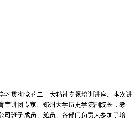
学习贯彻党的二十大精神专题培训讲座。本次讲
育宣讲团专家、郑州大学历史学院副院长，教
公司班子成员、党员、各部门负责人参加了培