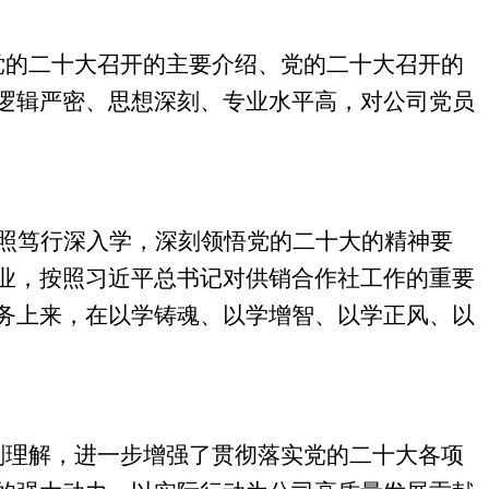
党的二十大召开的主要介绍、党的二十大召开的
逻辑严密、思想深刻、专业水平高，
对
公司党员
照笃行深入学，深刻领悟党的二十大的精神要
业，按照习近平总书记对供销合作社工作的重要
务上来，在以学铸魂、以学增智、以学正风、以
刻理解，进一步增强了贯彻落实党的二十大各项