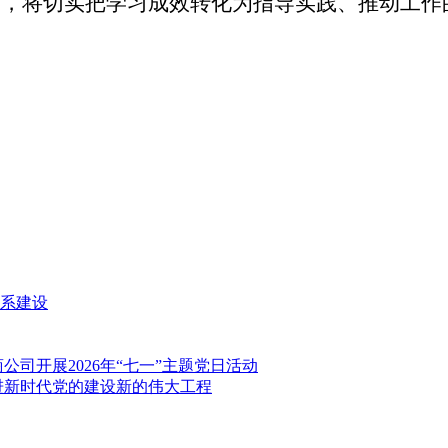
中，将切实把学习成效转化为指导实践、推动工作
系建设
司开展2026年“七一”主题党日活动
进新时代党的建设新的伟大工程