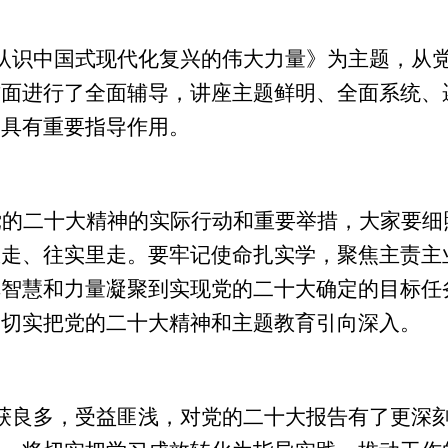
认识中国式现代化复兴的伟大力量》为主题，
从
方面进行了全面辅导，讲座主题鲜明、全面系统、
神具有重要指导作用。
党的二十大精神的实际行动和重要举措，大家要细
里走、往实里走。要牢记使命扎实学，聚焦主责主
把智慧和力量凝聚到实现党的二十大确定的目标任
，切实把党的二十大精神和主题教育引向深入。
获良多，受益匪浅，对党的二十大报告有了更深