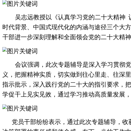
吴志远教授
以《认真学习党的二十大精神
时代背景、中国式现代化的内涵与途径三个大
干部进一步深刻理解和全面领会党的二十大精
会议强调，此次专题辅导是深入学习贯彻
义，把握精神实质，切实做到往心里走、往深
指示批示，深入践行党的二十大的指引要求，
学促干上见实见效，通过学习推动高质量发展
党员干部纷纷表示，通过此次专题辅导，收