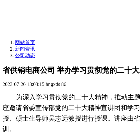
网站首页
新闻资讯
公司动态
省供销电商公司 举办学习贯彻党的二十
2023-07-26 18:03:15
hngxds
86
为深入学习贯彻党的二十大精神，推动主
座邀请省委宣传部党的二十大精神宣讲团和学
授、硕士生导师吴志远教授进行授课。讲座由
训。