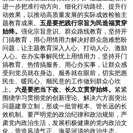
进一步把准行动方向、细化行动路径、提升行
动效果，以推动高质量发展的实际成效检验主
题教育成果。
五是要把践行宗旨为民造福贯穿
始终
。
强化宗旨意识、群众路线教育，坚持开
门搞教育，用心用情用力解决好群众急难愁盼
问题，让主题教育深入人心、打动人心、激励
人心。在办实事解民忧上用情用力，坚持开门
搞教育、热情搞服务、用心办实事，让群众感
受到党员就在身边、服务就在眼前，切实把惠
民生、暖民心、顺民意的工作做到群众心坎
上。
六是
要把当下改、长久立贯穿始终
。
紧紧
围绕学习贯彻党的创新理论、解决六方面突出
问题建章立制，形成一批管根本、管长远的长
效机制。要严明党的政治纪律和政治规矩，严
肃党内政治生活，发展积极健康的党内政治文
化，营造风清气正、海晏河清的政治生态。