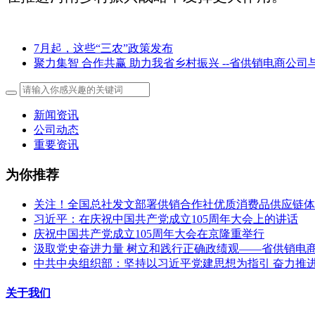
7月起，这些“三农”政策发布
聚力集智 合作共赢 助力我省乡村振兴 --省供销电商公
新闻资讯
公司动态
重要资讯
为你推荐
关注！全国总社发文部署供销合作社优质消费品供应链体
习近平：在庆祝中国共产党成立105周年大会上的讲话
庆祝中国共产党成立105周年大会在京隆重举行
汲取党史奋进力量 树立和践行正确政绩观——省供销电商公
中共中央组织部：坚持以习近平党建思想为指引 奋力推
关于我们