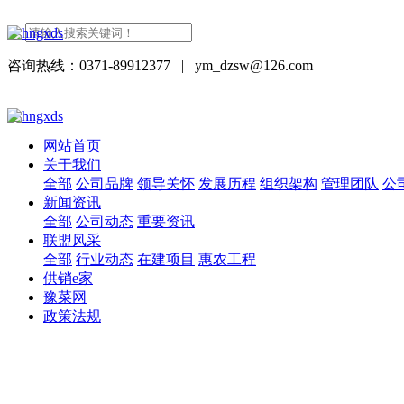
咨询热线：0371-89912377
|
ym_dzsw@126.com
网站首页
关于我们
全部
公司品牌
领导关怀
发展历程
组织架构
管理团队
公
新闻资讯
全部
公司动态
重要资讯
联盟风采
全部
行业动态
在建项目
惠农工程
供销e家
豫菜网
政策法规