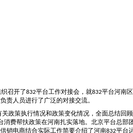
组织召开了
平台工作对接会，就
平台河南区
832
832
务负责人员进行了广泛的对接交流。
有关政策执行情况和政策变化情况，全面总结回顾
台消费帮扶政策在河南扎实落地。北京平台总部
省供销电商结合实际工作简要介绍了河南
平台
832