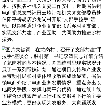
用。
按照省社机关党委工作安排，近期省供销
电商党总支书记田云峰带领机关党支部委员赴
信阳平桥胡店乡龙岗村开展
“支部手拉手”活
动。以期望通过企业党支部联系乡村党支部，
实现支部共建，产业互助，共同助力推进乡村
振兴。
在龙岗村，召开了支部共建
“手
拉手”座谈会，驻村第一书记李涛同志详细介绍
了龙岗村的基本情况，并围绕村里现实状况开
展了一系列帮扶计划，通过项目支持和产业发
展带动村民和村集体增收致富成效显著。省供
销电商介绍了电商业务发展情况，重点突出以
电商为手段，发挥电商平台优势，通过线上线
下结合促进农产品上行和农资服务下行的主要
业务模式，更好实现为农服务。大家踊跃发