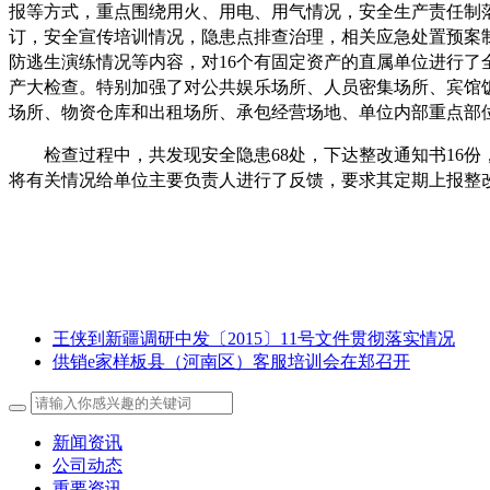
报等方式，重点围绕用火、用电、用气情况，安全生产责任制
订，安全宣传培训情况，隐患点排查治理，相关应急处置预案
防逃生演练情况等内容，对16个有固定资产的直属单位进行了
产大检查。特别加强了对公共娱乐场所、人员密集场所、宾馆
场所、物资仓库和出租场所、承包经营场地、单位内部重点部
检查过程中，共发现安全隐患68处，下达整改通知书16份
将有关情况给单位主要负责人进行了反馈，要求其定期上报整
王侠到新疆调研中发〔2015〕11号文件贯彻落实情况
供销e家样板县（河南区）客服培训会在郑召开
新闻资讯
公司动态
重要资讯