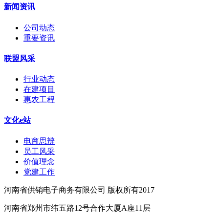
新闻资讯
公司动态
重要资讯
联盟风采
行业动态
在建项目
惠农工程
文化e站
电商思辨
员工风采
价值理念
党建工作
河南省供销电子商务有限公司 版权所有2017
河南省郑州市纬五路12号合作大厦A座11层