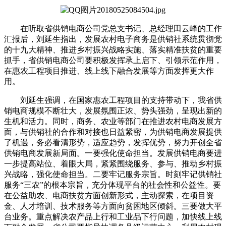
在听取省供销电商公司党总支书记、总经理田云峰的工作
汇报后，刘延生指出，发展农村电子商务是供销社系统贯彻党
的十九大精神、推进乡村振兴战略实施、落实精准扶贫的重要
抓手，省供销电商公司要积极发挥承上启下、引领示范作用，
在惠农工程项目推进、线上线下融合发展等方面发挥更大作
用。
刘延生强调，在国家惠农工程项目的支持带动下，我省供
销电商规模不断壮大，发展氛围正浓、势头强劲，呈现出新的
生机和活力。同时，商务、农业等部门在推进农村电商发展方
面，与供销社的合作和对接也日益紧密，为供销电商发展提供
了机遇，务必看清形势，适应趋势，发挥优势，努力开创全省
供销电商发展新局面。一要强化使命担当。发展供销电商要进
一步提高站位、着眼大局，紧紧围绕服务、参与、推动乡村振
兴战略，强化使命担当。二要牢记服务宗旨。时刻牢记供销社
服务“三农”的根本宗旨，充分体现平台的社会性和公益性。要
在公益助农、电商扶贫方面创新形式，主动探索，在项目资
金、人才培训、技术服务等方面向贫困地区倾斜。三要做大平
台业务。重点解决农产品上行和工业品下行问题，加快线上线