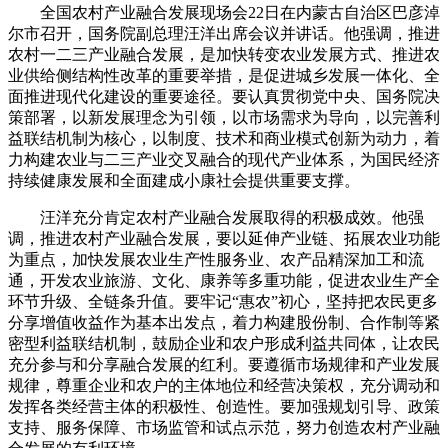
全国农村产业融合发展现场会22日在内蒙古自治区巴彦淖
尔市召开，国务院副总理汪洋出席会议并讲话。他强调，推进
农村一二三产业融合发展，是加快转变农业发展方式、推进农
业供给侧结构性改革的重要举措，是促进城乡发展一体化、全
面推进现代化建设的重要途径。要认真贯彻党中央、国务院决
策部署，以新发展理念为引领，以市场需求为导向，以完善利
益联结机制为核心，以制度、技术和商业模式创新为动力，着
力构建农业与二三产业交叉融合的现代产业体系，为国民经济
持续健康发展和全面建成小康社会提供重要支撑。
汪洋充分肯定农村产业融合发展取得的积极成效。他强
调，推进农村产业融合发展，要以延伸产业链、拓展农业功能
为重点，加快发展农业生产性服务业、农产品精深加工和流
通，开发农业旅游、文化、康养等多重功能，促进农业生产全
环节升级、全链条升值。要牢记“惠农”初心，坚持把农民更多
分享增值收益作为基本出发点，着力构建股份制、合作制等紧
密型利益联结机制，鼓励企业和农户形成利益共同体，让农民
充分参与和分享融合发展的红利。要遵循市场规律和产业发展
规律，尊重企业和农户的主体地位和经营决策权，充分调动和
发挥各类经营主体的积极性、创造性。要加强规划引导、政策
支持、服务保障、市场监管和试点示范，努力创造农村产业融