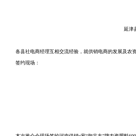
延津
各县社电商经理互相交流经验，就供销电商的发展及农
签约现场：
本次推介会现场签约河南供销e家“御谷丰”牌农资肥料60