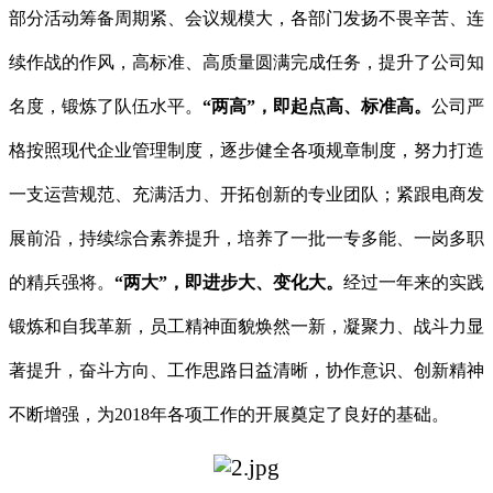
部分活动筹备周期紧、会议规模大，各部门发扬不畏辛苦、连
续作战的作风，高标准、高质量圆满完成任务，提升了公司知
名度，锻炼了队伍水平。
“两高”，即起点高、标准高。
公司严
格按照现代企业管理制度，逐步健全各项规章制度，努力打造
一支运营规范、充满活力、开拓创新的专业团队；紧跟电商发
展前沿，持续综合素养提升，培养了一批一专多能、一岗多职
的精兵强将。
“两大”，即进步大、变化大。
经过一年来的实践
锻炼和自我革新，员工精神面貌焕然一新，凝聚力、战斗力显
著提升，奋斗方向、工作思路日益清晰，协作意识、创新精神
不断增强，为2018年各项工作的开展奠定了良好的基础。