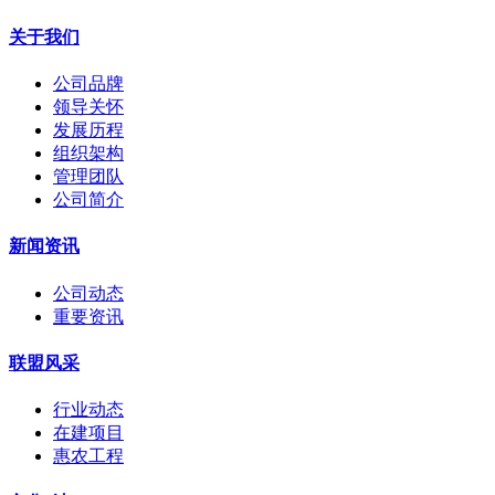
关于我们
公司品牌
领导关怀
发展历程
组织架构
管理团队
公司简介
新闻资讯
公司动态
重要资讯
联盟风采
行业动态
在建项目
惠农工程