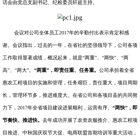
话会由党总支副书记、纪检委员轩超主持。
会议对公司全体员工2017年的辛勤付出表示肯定和感
谢。会议指出，过去的一年，在省社的坚强领导下，公司各项
工作取得显著成绩，概况起来，就是“两重”、“两快”、“两
高”、“两大”。
“两重”，即责任重、任务重。
公司承担着全省
惠农工程项目的实施和管理，任务艰巨，责任重大，项目周期
长，管理环节多，推进难度大。在省公司和各项目县的共同努
力下，2017年全省项目建设进展顺利，运营有序。
“两快”，即
节奏快、推进快。
去年成功开展了农资农服推介、惠农工程项
目推进、中秋国庆双节大促、电商联盟首期培训等重大活动，