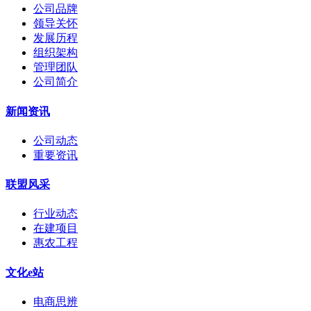
公司品牌
领导关怀
发展历程
组织架构
管理团队
公司简介
新闻资讯
公司动态
重要资讯
联盟风采
行业动态
在建项目
惠农工程
文化e站
电商思辨