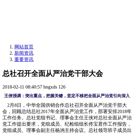
网站首页
新闻资讯
重要资讯
总社召开全面从严治党干部大会
2018-02-11 08:40:57
hngxds
126
王侠强调：突出重点，把握关键，坚定不移把全面从严治党引向深入
2月8日，中华全国供销合作总社召开全面从严治党干部大
会，回顾总结总社2017年全面从严治党工作，部署安排2018年
工作任务。总社党组书记、理事会主任王侠对总社全面从严治
党工作提出要求，党组成员、纪检组组长佟宝君作工作报告，
党组成员、理事会副主任杨汭主持会议。总社领导班子成员出