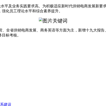
论水平及业务实践要求高。为积极适应新时代供销电商发展新要
，强化员工理论水平和综合素养提升。
营、全省供销电商发展、商务英语等方面为主，新增十九大报告
终目标考核。
系建设