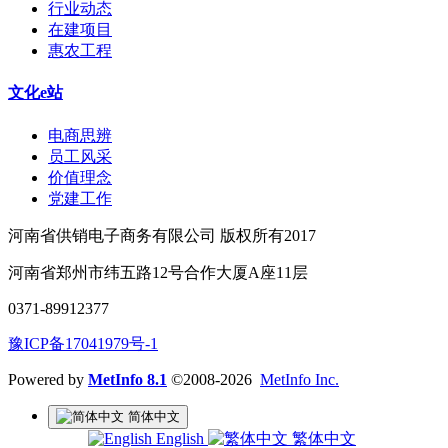
行业动态
在建项目
惠农工程
文化e站
电商思辨
员工风采
价值理念
党建工作
河南省供销电子商务有限公司 版权所有2017
河南省郑州市纬五路12号合作大厦A座11层
0371-89912377
豫ICP备17041979号-1
Powered by
MetInfo 8.1
©2008-2026
MetInfo Inc.
简体中文
English
繁体中文