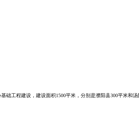
础工程建设，建设面积1500平米，分别是濮阳县300平米和汤阴