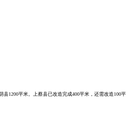
县1200平米。上蔡县已改造完成400平米，还需改造100平