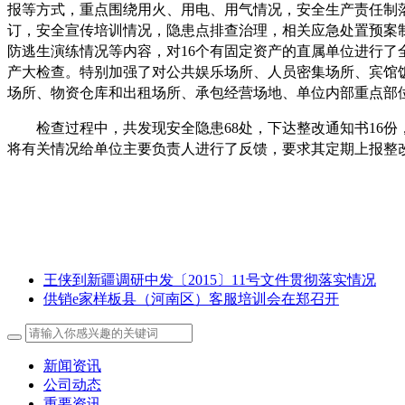
报等方式，重点围绕用火、用电、用气情况，安全生产责任制
订，安全宣传培训情况，隐患点排查治理，相关应急处置预案
防逃生演练情况等内容，对16个有固定资产的直属单位进行了
产大检查。特别加强了对公共娱乐场所、人员密集场所、宾馆
场所、物资仓库和出租场所、承包经营场地、单位内部重点部
检查过程中，共发现安全隐患68处，下达整改通知书16份
将有关情况给单位主要负责人进行了反馈，要求其定期上报整
王侠到新疆调研中发〔2015〕11号文件贯彻落实情况
供销e家样板县（河南区）客服培训会在郑召开
新闻资讯
公司动态
重要资讯