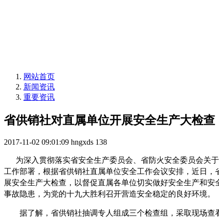
网站首页
新闻资讯
重要资讯
省供销社对直属单位开展安全生产大检查
2017-11-02 09:01:09
hngxds
138
为深入贯彻落实省安全生产委员会、省防火安全委员会关于
工作部署，根据省供销社直属单位安全工作会议安排，近日，
展安全生产大检查，以督促直属各单位切实做好安全生产和安
事故隐患，为党的十九大胜利召开营造安全稳定的良好环境。
据了解，省供销社抽调专人组成三个检查组，采取现场查看