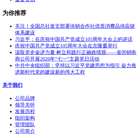
为你推荐
关注！全国总社发文部署供销合作社优质消费品供应链
体系建设
习近平：在庆祝中国共产党成立105周年大会上的讲话
庆祝中国共产党成立105周年大会在京隆重举行
汲取党史奋进力量 树立和践行正确政绩观——省供销电
商公司开展2026年“七一”主题党日活动
中共中央组织部：坚持以习近平党建思想为指引 奋力推
进新时代党的建设新的伟大工程
关于我们
公司品牌
领导关怀
发展历程
组织架构
管理团队
公司简介