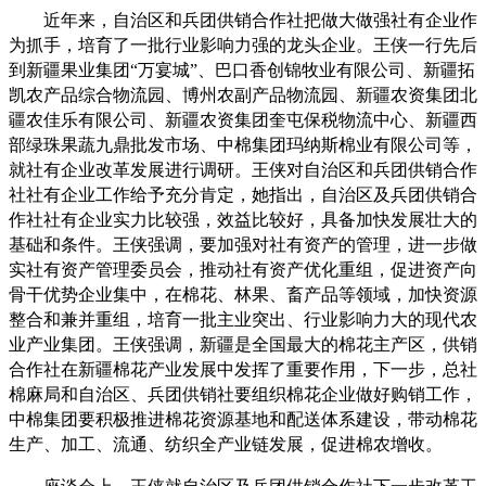
近年来，自治区和兵团供销合作社把做大做强社有企业作
为抓手，培育了一批行业影响力强的龙头企业。王侠一行先后
到新疆果业集团“万宴城”、巴口香创锦牧业有限公司、新疆拓
凯农产品综合物流园、博州农副产品物流园、新疆农资集团北
疆农佳乐有限公司、新疆农资集团奎屯保税物流中心、新疆西
部绿珠果蔬九鼎批发市场、中棉集团玛纳斯棉业有限公司等，
就社有企业改革发展进行调研。王侠对自治区和兵团供销合作
社社有企业工作给予充分肯定，她指出，自治区及兵团供销合
作社社有企业实力比较强，效益比较好，具备加快发展壮大的
基础和条件。王侠强调，要加强对社有资产的管理，进一步做
实社有资产管理委员会，推动社有资产优化重组，促进资产向
骨干优势企业集中，在棉花、林果、畜产品等领域，加快资源
整合和兼并重组，培育一批主业突出、行业影响力大的现代农
业产业集团。王侠强调，新疆是全国最大的棉花主产区，供销
合作社在新疆棉花产业发展中发挥了重要作用，下一步，总社
棉麻局和自治区、兵团供销社要组织棉花企业做好购销工作，
中棉集团要积极推进棉花资源基地和配送体系建设，带动棉花
生产、加工、流通、纺织全产业链发展，促进棉农增收。