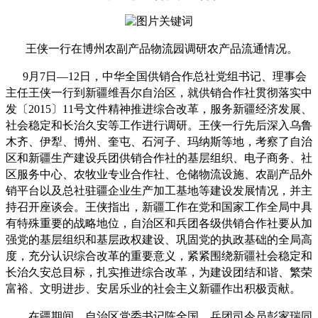
王侠一行在博州农副产品物流园调研农产品流通情况。
9月7日—12日，中华全国供销合作总社党组书记、理事会
主任王侠一行到新疆维吾尔自治区，就供销合作社贯彻落实中
发〔2015〕11号文件精神推进综合改革，服务新疆经济发展、
社会稳定和长治久安等工作进行调研。王侠一行先后深入乌鲁
木齐、伊犁、博州、奎屯、石河子、玛纳斯等地，考察了自治
区和新疆生产建设兵团供销合作社的基层组织、电子商务、社
区服务中心、农牧业专业合作社、仓储物流设施、农副产品外
销平台以及总社驻疆企业生产加工基地等建设发展情况，并主
持召开座谈会。王侠指出，新疆工作在党和国家工作全局中具
有特殊重要的战略地位，自治区和兵团各级供销合作社要从加
强党的基层组织和基层政权建设、巩固党的执政基础的全局高
度，充分认识综合改革的重要意义，紧紧围绕新疆社会稳定和
长治久安总目标，扎实推进综合改革，为建设团结和谐、繁荣
富裕、文明进步、安居乐业的社会主义新疆作出积极贡献。
在疆期间，自治区党委书记陈全国、兵团司令员彭家瑞同