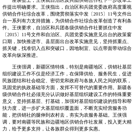
座谈会上，王侠就自治区及兵团供销合作社下一步改革工
作提出明确要求。王侠指出，自治区和兵团党委政府高度重视
供销合作社综合改革，围绕贯彻落实中发〔2015〕11号文件出
台一系列有力支持措施，为供销合作社综合改革创造了有利条
件。王侠要求，自治区和兵团各级供销合作社要抓住中发
〔2015〕11号文件和自治区、兵团党委实施意见出台的政策窗
口期，加快推进市、县层面出台改革实施意见，坚持抓重点、
抓关键，找准切入点和突破口，因地制宜、以点带面带动综合
改革向纵深推进。
王侠强调，新疆区情特殊，特别是南疆地区，供销社基层
组织建设工作不仅是经济工作，在保障供给、服务民生，促进
民族团结和社会稳定、密切党和政府与各族人民之间的联系，
巩固党的执政基础等方面，发挥不可替代的重要作用。新疆各
级供销合作社必须充分认识做好基层组织建设工作的特殊重要
意义，坚持抓基层、打基础，加强对基层组织建设的指导和帮
扶力度，进一步扩大基层组织覆盖面，不断充实经营服务功
能，把供销社的腿伸到农村去，夯实为农服务基础。王侠强
调，要对南疆等民族和边疆地区供销合作社发展，投入更大精
力，给予更多支持，让各族群众得到更多实惠。