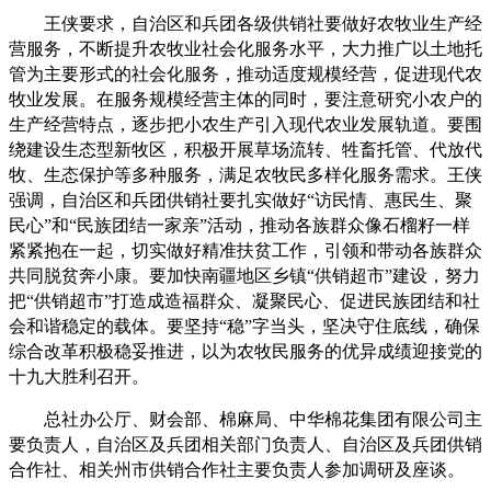
王侠要求，自治区和兵团各级供销社要做好农牧业生产经
营服务，不断提升农牧业社会化服务水平，大力推广以土地托
管为主要形式的社会化服务，推动适度规模经营，促进现代农
牧业发展。在服务规模经营主体的同时，要注意研究小农户的
生产经营特点，逐步把小农生产引入现代农业发展轨道。要围
绕建设生态型新牧区，积极开展草场流转、牲畜托管、代放代
牧、生态保护等多种服务，满足农牧民多样化服务需求。王侠
强调，自治区和兵团供销社要扎实做好“访民情、惠民生、聚
民心”和“民族团结一家亲”活动，推动各族群众像石榴籽一样
紧紧抱在一起，切实做好精准扶贫工作，引领和带动各族群众
共同脱贫奔小康。要加快南疆地区乡镇“供销超市”建设，努力
把“供销超市”打造成造福群众、凝聚民心、促进民族团结和社
会和谐稳定的载体。要坚持“稳”字当头，坚决守住底线，确保
综合改革积极稳妥推进，以为农牧民服务的优异成绩迎接党的
十九大胜利召开。
总社办公厅、财会部、棉麻局、中华棉花集团有限公司主
要负责人，自治区及兵团相关部门负责人、自治区及兵团供销
合作社、相关州市供销合作社主要负责人参加调研及座谈。