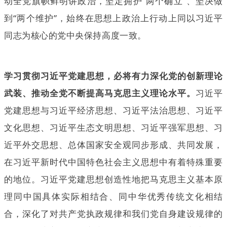
动全党旗帜鲜明讲政治，坚定拥护“两个确立”、坚决做
到“两个维护”，始终在思想上政治上行动上同以习近平
同志为核心的党中央保持高度一致。
学习贯彻习近平党建思想，必将有力深化党的创新理论
武装、推动全党不断提高马克思主义理论水平。
习近平
党建思想与习近平经济思想、习近平法治思想、习近平
文化思想、习近平生态文明思想、习近平强军思想、习
近平外交思想、总体国家安全观同步形成、共同发展，
在习近平新时代中国特色社会主义思想中有着特殊重要
的地位。习近平党建思想创造性地把马克思主义基本原
理同中国具体实际相结合、同中华优秀传统文化相结
合，深化了对共产党执政规律和我们党自身建设规律的