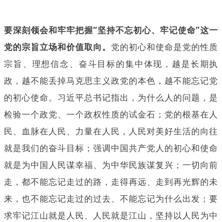
要深刻领会和牢牢把握“坚持不忘初心、牢记使命”这一
党的宗旨立场和价值取向。
党的初心和使命是党的性质
宗旨、理想信念、奋斗目标的集中体现，越是长期执
政，越不能丢掉马克思主义政党的本色，越不能忘记党
的初心使命。习近平总书记指出，为什么人的问题，是
检验一个政党、一个政权性质的试金石；党的根基在人
民、血脉在人民、力量在人民，人民对美好生活的向往
就是我们的奋斗目标；强调中国共产党人的初心和使命
就是为中国人民谋幸福、为中华民族谋复兴；一切向前
走，都不能忘记走过的路，走得再远、走到再光辉的未
来，也不能忘记走过的过去、不能忘记为什么出发；要
求牢记江山就是人民、人民就是江山，坚持以人民为中