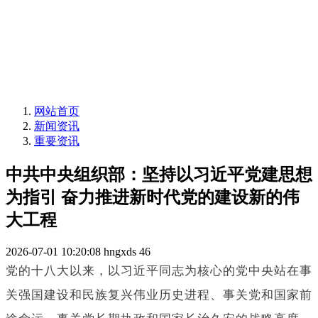
网站首页
新闻资讯
重要资讯
中共中央组织部：坚持以习近平党建思想
为指引 奋力推进新时代党的建设新的伟
大工程
2026-07-01 10:20:08
hngxds
46
党的十八大以来，以习近平同志为核心的党中央站在事
关强国建设和民族复兴伟业历史进程、事关党和国家前