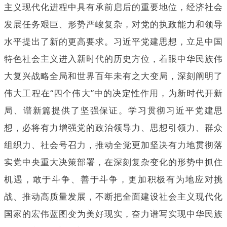
主义现代化进程中具有承前启后的重要地位，经济社会
发展任务艰巨、形势严峻复杂，对党的执政能力和领导
水平提出了新的更高要求。习近平党建思想，立足中国
特色社会主义进入新时代的历史方位，着眼中华民族伟
大复兴战略全局和世界百年未有之大变局，深刻阐明了
伟大工程在“四个伟大”中的决定性作用，为新时代开新
局、谱新篇提供了坚强保证。学习贯彻习近平党建思
想，必将有力增强党的政治领导力、思想引领力、群众
组织力、社会号召力，推动全党更加坚决有力地贯彻落
实党中央重大决策部署，在深刻复杂变化的形势中抓住
机遇，敢于斗争、善于斗争，更加积极有为地应对挑
战、推动高质量发展，不断把全面建设社会主义现代化
国家的宏伟蓝图变为美好现实，奋力谱写实现中华民族