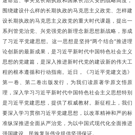
途命运、事关党长期执政和国家长治久安的战略高度，
围绕建设什么样的长期执政的马克思主义政党、怎样建
设长期执政的马克思主义政党的重大时代课题，提出一
系列管党治党、兴党强党的新理念新思想新战略，形成
了习近平党建思想。这一思想是坚持“两个结合”推进理
论创新的最新成果，是习近平新时代中国特色社会主义
思想的党建篇，是深入推进新时代党的建设新的伟大工
程的根本遵循和行动指南。近日，《习近平党建文选》
第一卷、第二卷出版发行，为我们读原著学原文悟原
理，深入学习习近平新时代中国特色社会主义思想特别
是习近平党建思想，提供了权威教材。新征程上，我们
要深入学习贯彻习近平党建思想，以改革精神和严的标
准纵深推进全面从严治党，为以中国式现代化全面推进
强国建设、民族复兴伟业提供坚强保证。