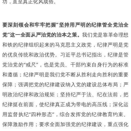
功，直至真正化风成俗。
要深刻领会和牢牢把握“坚持用严明的纪律管全党治全
党”这一全面从严治党的治本之策。
我们党是靠革命理想
和铁的纪律组织起来的马克思主义政党，纪律严明是党
的优良传统和政治优势。习近平总书记指出，纪律是管
党治党的“戒尺”，也是党员、干部约束自身行为的标准
和遵循；纪律严明是我们党不断从胜利走向胜利的重要
保障；强调把党的纪律建设纳入党的建设总体布局；严
明政治纪律和政治规矩；坚持纪严于法、纪在法前，把
纪律挺在前面，使纪律真正成为带电的高压线；深化运
用监督执纪“四种形态”，综合发挥党的纪律教育约束、
保障激励作用；要求全面加强党的纪律建设，重点强化