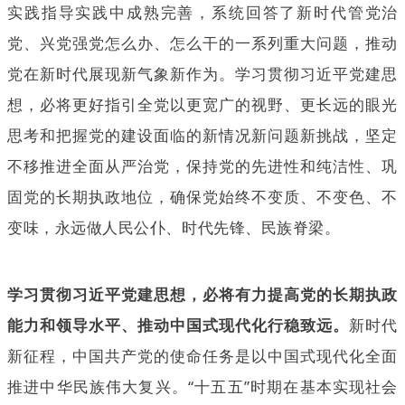
实践指导实践中成熟完善，系统回答了新时代管党治
党、兴党强党怎么办、怎么干的一系列重大问题，推动
党在新时代展现新气象新作为。学习贯彻习近平党建思
想，必将更好指引全党以更宽广的视野、更长远的眼光
思考和把握党的建设面临的新情况新问题新挑战，坚定
不移推进全面从严治党，保持党的先进性和纯洁性、巩
固党的长期执政地位，确保党始终不变质、不变色、不
变味，永远做人民公仆、时代先锋、民族脊梁。
学习贯彻习近平党建思想，必将有力提高党的长期执政
能力和领导水平、推动中国式现代化行稳致远。
新时代
新征程，中国共产党的使命任务是以中国式现代化全面
推进中华民族伟大复兴。“十五五”时期在基本实现社会