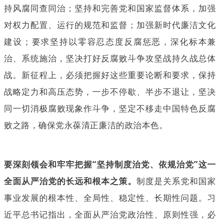
持风腐同查同治；坚持和完善党和国家监督体系，加强
对权力配置、运行的规范和监督；加强新时代廉洁文化
建设；要求坚持以零容忍态度反腐惩恶，深化标本兼
治、系统施治，坚决打好反腐败斗争攻坚战持久战总体
战。新征程上，必须把握好这些重要论断和要求，保持
战略定力和高压态势，一步不停歇、半步不退让，坚决
同一切消极腐败现象作斗争，坚定不移走中国特色反腐
败之路，确保党永葆清正廉洁的政治本色。
要深刻领会和牢牢把握“坚持制度治党、依规治党”这一
全面从严治党的长远和根本之策。
制度是关系党和国家
事业发展的根本性、全局性、稳定性、长期性问题。习
近平总书记指出，全面从严治党政治性、原则性强，必