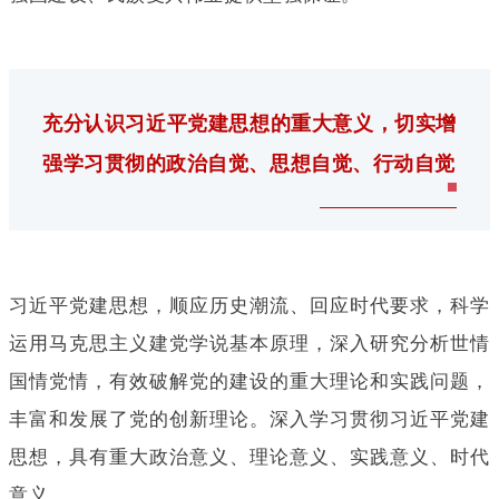
充分认识习近平党建思想的重大意义，切实增
强学习贯彻的政治自觉、思想自觉、行动自觉
习近平党建思想，顺应历史潮流、回应时代要求，科学
运用马克思主义建党学说基本原理，深入研究分析世情
国情党情，有效破解党的建设的重大理论和实践问题，
丰富和发展了党的创新理论。深入学习贯彻习近平党建
思想，具有重大政治意义、理论意义、实践意义、时代
意义。