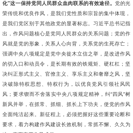
化”这一保持党同人民群众血肉联系的有效途径。
党的光
荣传统和优良作风，是我们党性质和宗旨的集中体现，
是我们党区别于其他政党的显著标志。习近平总书记指
出，作风问题核心是党同人民群众的关系问题；党的作
风就是党的形象，关系人心向背，关系党的生死存亡；
强调中央八项规定是党中央徙木立信之举，是改进作风
的切入口和动员令，是长期有效的铁规矩、硬杠杠；坚
决纠正形式主义、官僚主义、享乐主义和奢靡之风，坚
决破除特权思想、特权行为，以优良党风引领社风民
风；要求锲而不舍落实中央八项规定精神，纠“四风”树
新风并举，在抓常、抓细、抓长上下功夫，使党的作风
全面纯洁起来。新征程上，必须把握好这些重要论断和
要求，着力构建作风建设长效机制，常抓不懈、久久为