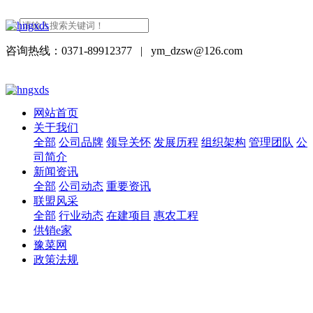
咨询热线：0371-89912377
|
ym_dzsw@126.com
网站首页
关于我们
全部
公司品牌
领导关怀
发展历程
组织架构
管理团队
公
司简介
新闻资讯
全部
公司动态
重要资讯
联盟风采
全部
行业动态
在建项目
惠农工程
供销e家
豫菜网
政策法规