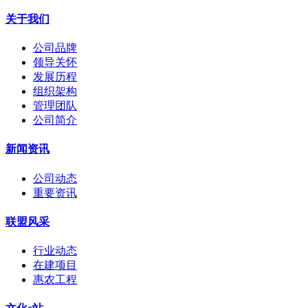
关于我们
公司品牌
领导关怀
发展历程
组织架构
管理团队
公司简介
新闻资讯
公司动态
重要资讯
联盟风采
行业动态
在建项目
惠农工程