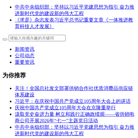
中共中央组织部：坚持以习近平党建思想为指引 奋力推
进新时代党的建设新的伟大工程
《求是》杂志发表习近平总书记重要文章《一体推进教
育科技人才发展》
新闻资讯
公司动态
重要资讯
为你推荐
关注！全国总社发文部署供销合作社优质消费品供应链
体系建设
习近平：在庆祝中国共产党成立105周年大会上的讲话
庆祝中国共产党成立105周年大会在京隆重举行
汲取党史奋进力量 树立和践行正确政绩观——省供销电
商公司开展2026年“七一”主题党日活动
中共中央组织部：坚持以习近平党建思想为指引 奋力推
进新时代党的建设新的伟大工程