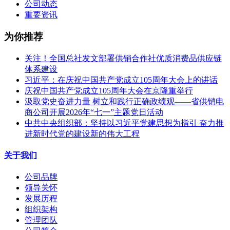
公司动态
重要资讯
为你推荐
关注！全国总社发文部署供销合作社优质消费品供应链
体系建设
习近平：在庆祝中国共产党成立105周年大会上的讲话
庆祝中国共产党成立105周年大会在京隆重举行
汲取党史奋进力量 树立和践行正确政绩观——省供销电
商公司开展2026年“七一”主题党日活动
中共中央组织部：坚持以习近平党建思想为指引 奋力推
进新时代党的建设新的伟大工程
关于我们
公司品牌
领导关怀
发展历程
组织架构
管理团队