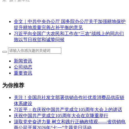
全文｜中共中央办公厅 国务院办公厅关于加强耕地保护
提升耕地质量完善占补平衡的意见
习近平向全国广大农民和工作在“三农”战线上的同志们
致以节日祝贺和诚挚问候
新闻资讯
公司动态
重要资讯
为你推荐
关注！全国总社发文部署供销合作社优质消费品供应链
体系建设
习近平：在庆祝中国共产党成立105周年大会上的讲话
庆祝中国共产党成立105周年大会在京隆重举行
汲取党史奋进力量 树立和践行正确政绩观——省供销电
商公司开展2026年“七一”主题党日活动