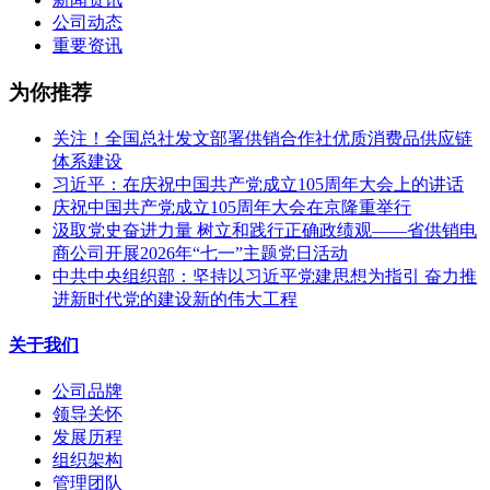
公司动态
重要资讯
为你推荐
关注！全国总社发文部署供销合作社优质消费品供应链
体系建设
习近平：在庆祝中国共产党成立105周年大会上的讲话
庆祝中国共产党成立105周年大会在京隆重举行
汲取党史奋进力量 树立和践行正确政绩观——省供销电
商公司开展2026年“七一”主题党日活动
中共中央组织部：坚持以习近平党建思想为指引 奋力推
进新时代党的建设新的伟大工程
关于我们
公司品牌
领导关怀
发展历程
组织架构
管理团队