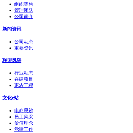
组织架构
管理团队
公司简介
新闻资讯
公司动态
重要资讯
联盟风采
行业动态
在建项目
惠农工程
文化e站
电商思辨
员工风采
价值理念
党建工作