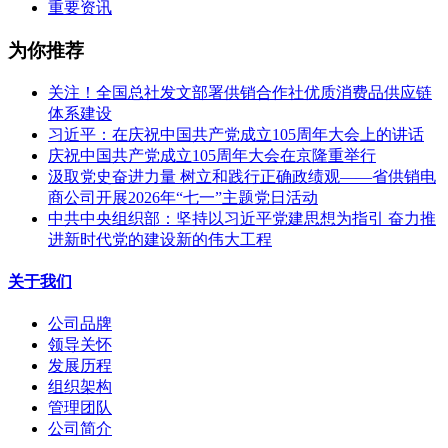
重要资讯
为你推荐
关注！全国总社发文部署供销合作社优质消费品供应链
体系建设
习近平：在庆祝中国共产党成立105周年大会上的讲话
庆祝中国共产党成立105周年大会在京隆重举行
汲取党史奋进力量 树立和践行正确政绩观——省供销电
商公司开展2026年“七一”主题党日活动
中共中央组织部：坚持以习近平党建思想为指引 奋力推
进新时代党的建设新的伟大工程
关于我们
公司品牌
领导关怀
发展历程
组织架构
管理团队
公司简介