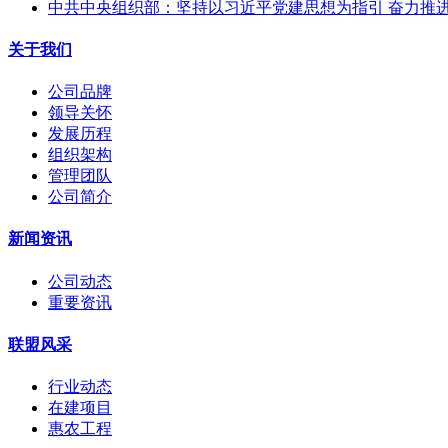
中共中央组织部：坚持以习近平党建思想为指引 奋力推
关于我们
公司品牌
领导关怀
发展历程
组织架构
管理团队
公司简介
新闻资讯
公司动态
重要资讯
联盟风采
行业动态
在建项目
惠农工程