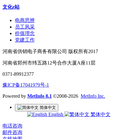
文化e站
电商思辨
员工风采
价值理念
党建工作
河南省供销电子商务有限公司 版权所有2017
河南省郑州市纬五路12号合作大厦A座11层
0371-89912377
豫ICP备17041979号-1
Powered by
MetInfo 8.1
©2008-2026
MetInfo Inc.
简体中文
English
繁体中文
电话咨询
邮件咨询
在线地图