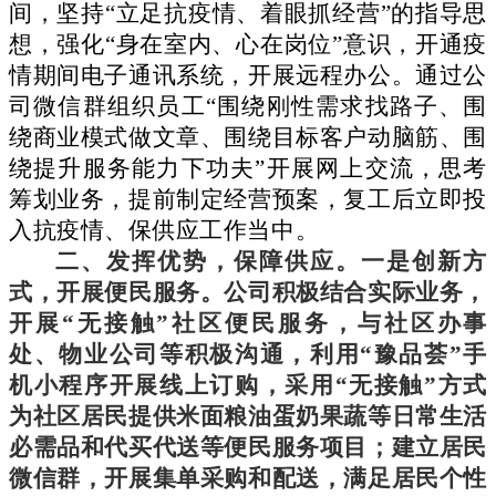
间，坚持
“立足抗疫情、着眼抓经营”的指导思
想，强化“身在室内、心在岗位”意识，开通疫
情期间电子通讯系统，开展远程办公。
通过公
司微信群
组织员工
“
围绕刚性需求找路子、围
绕商业模式做文章、围绕目标客户动脑筋、围
绕提升服务能力下功夫
”开展网上交流，
思考
筹划业务，提前制定经营预案，复工后立即投
入抗疫情、保供应工作当中。
二、发挥优势，保障供应
。一是创新方
式，开展便民服务。公司积极结合实际业务，
开展
“无接触”社区便民服务，与社区办事
处、物业公司等积极沟通，利用“豫品荟”手
机小程序开展线上订购，
采用
“无接触”方式
为社区居民提供米面粮油蛋奶果蔬等日常生活
必需品和代买代送等便民服务项目
；
建立居民
微信群，开展集单采购和配送，满足居民个性