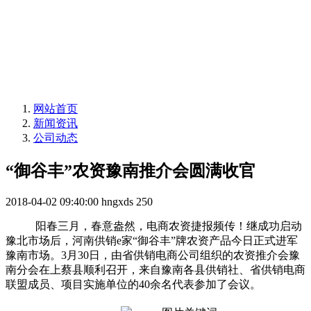
网站首页
新闻资讯
公司动态
“御谷丰”农资豫南推介会圆满收官
2018-04-02 09:40:00
hngxds
250
阳春三月，春意盎然，电商农资捷报频传！继成功启动
豫北市场后，河南供销e家“御谷丰”牌农资产品今日正式进军
豫南市场。3月30日，由省供销电商公司组织的农资推介会豫
南分会在上蔡县顺利召开，来自豫南各县供销社、省供销电商
联盟成员、项目实施单位的40余名代表参加了会议。