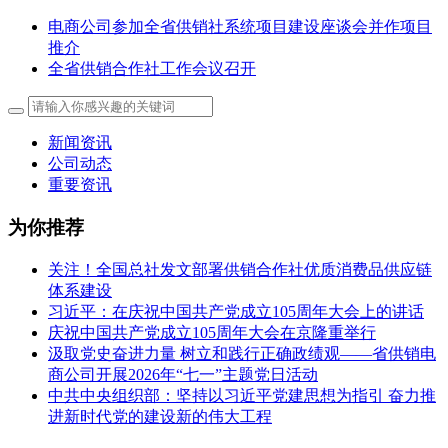
电商公司参加全省供销社系统项目建设座谈会并作项目
推介
全省供销合作社工作会议召开
新闻资讯
公司动态
重要资讯
为你推荐
关注！全国总社发文部署供销合作社优质消费品供应链
体系建设
习近平：在庆祝中国共产党成立105周年大会上的讲话
庆祝中国共产党成立105周年大会在京隆重举行
汲取党史奋进力量 树立和践行正确政绩观——省供销电
商公司开展2026年“七一”主题党日活动
中共中央组织部：坚持以习近平党建思想为指引 奋力推
进新时代党的建设新的伟大工程