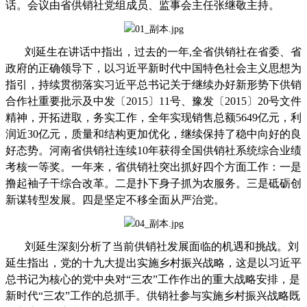
话。会议由省供销社党组成员、监事会主任张继敬主持。
刘延生在讲话中指出，过去的一年,全省供销社在省委、省
政府的正确领导下，以习近平新时代中国特色社会主义思想为
指引，持续贯彻落实习近平总书记关于继续办好新形势下供销
合作社重要批示及中发〔2015〕11号、豫发〔2015〕20号文件
精神，开拓进取，务实工作，全年实现销售总额5649亿元，利
润近30亿元，质量和结构更加优化，继续保持了稳中向好的良
好态势。河南省供销社连续10年获得全国供销社系统综合业绩
考核一等奖。一年来，省供销社突出抓好四个方面工作：一是
撸起袖子干综合改革。二是扑下身子抓为农服务。三是砥砺创
新谋转型发展。四是坚定不移全面从严治党。
刘延生深刻分析了当前供销社发展面临的机遇和挑战。刘
延生指出，党的十九大提出实施乡村振兴战略，这是以习近平
总书记为核心的党中央对“三农”工作作出的重大战略安排，是
新时代“三农”工作的总抓手。供销社参与实施乡村振兴战略既