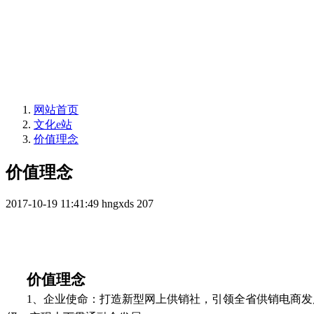
网站首页
文化e站
价值理念
价值理念
2017-10-19 11:41:49
hngxds
207
价值理念
1、企业使命：打造新型网上供销社，引领全省供销电商