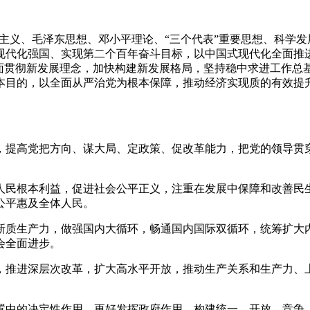
宁主义、毛泽东思想、邓小平理论、“三个代表”重要思想、科学
现代化强国、实现第二个百年奋斗目标，以中国式现代化全面推进
全面贯彻新发展理念，加快构建新发展格局，坚持稳中求进工作总
本目的，以全面从严治党为根本保障，推动经济实现质的有效提
，提高党把方向、谋大局、定政策、促改革能力，把党的领导贯
人民根本利益，促进社会公平正义，注重在发展中保障和改善民
公平惠及全体人民。
新质生产力，做强国内大循环，畅通国内国际双循环，统筹扩大
会全面进步。
，推进深层次改革，扩大高水平开放，推动生产关系和生产力、
置中的决定性作用，更好发挥政府作用，构建统一、开放、竞争