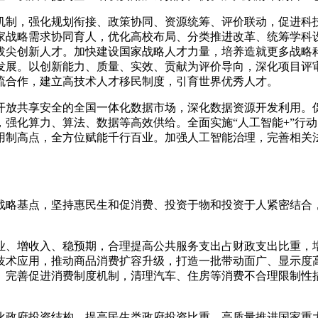
调机制，强化规划衔接、政策协同、资源统筹、评价联动，促进科
家战略需求协同育人，优化高校布局、分类推进改革、统筹学科设
拔尖创新人才。加快建设国家战略人才力量，培养造就更多战略
发展。以创新能力、质量、实效、贡献为评价导向，深化项目评
流合作，建立高技术人才移民制度，引育世界优秀人才。
设开放共享安全的全国一体化数据市场，深化数据资源开发利用。
强化算力、算法、数据等高效供给。全面实施“人工智能+”行
用制高点，全方位赋能千行百业。加强人工智能治理，完善相关
战略基点，坚持惠民生和促消费、投资于物和投资于人紧密结合
。
就业、增收入、稳预期，合理提高公共服务支出占财政支出比重，
技术应用，推动商品消费扩容升级，打造一批带动面广、显示度
。完善促进消费制度机制，清理汽车、住房等消费不合理限制性
优化政府投资结构，提高民生类政府投资比重，高质量推进国家重