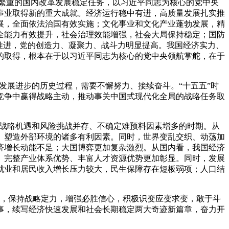
巨繁重的国内改革发展稳定任务，以习近平同志为核心的党中央
事业取得新的重大成就。经济运行稳中有进，高质量发展扎实推
展，全面依法治国有效实施；文化事业和文化产业蓬勃发展，精
全能力有效提升，社会治理效能增强，社会大局保持稳定；国防
推进，党的创造力、凝聚力、战斗力明显提高。我国经济实力、
的取得，根本在于以习近平同志为核心的党中央领航掌舵，在于
发展进步的历史过程，需要不懈努力、接续奋斗。“十五五”时
竞争中赢得战略主动，推动事关中国式现代化全局的战略任务取
于战略机遇和风险挑战并存、不确定难预料因素增多的时期。从
、塑造外部环境的诸多有利因素。同时，世界变乱交织、动荡加
济增长动能不足；大国博弈更加复杂激烈。从国内看，我国经济
、完整产业体系优势、丰富人才资源优势更加彰显。同时，发展
就业和居民收入增长压力较大，民生保障存在短板弱项；人口结
护”，保持战略定力，增强必胜信心，积极识变应变求变，敢于斗
事，续写经济快速发展和社会长期稳定两大奇迹新篇章，奋力开