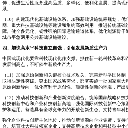
伸，促进生活性服务业高品质、多样化、便利化发展。提高现
系。
（10）构建现代化基础设施体系。加强基础设施统筹规划，
网、重大科技基础设施等建设和集约高效利用，推进传统基础
障。健全多元化、韧性强的国际运输通道体系。优化能源骨干
城市平急两用公共基础设施建设。
四、加快高水平科技自立自强，引领发展新质生产力
中国式现代化要靠科技现代化作支撑。抓住新一轮科技革命和
发展制高点，不断催生新质生产力。
（11）加强原始创新和关键核心技术攻关。完善新型举国体
取得决定性突破。突出国家战略需求，部署实施一批国家重大
原始创新导向，优化有利于原创性、颠覆性创新的环境，产出
（12）推动科技创新和产业创新深度融合。统筹国家战略科
科技创新中心和产业科技创新高地，强化国际科技创新中心策
护和运用。营造具有全球竞争力的开放创新生态。支持青年科
强化企业科技创新主体地位，推动创新资源向企业集聚，支持
合。培育壮大科技领军企业，支持高新技术企业和科技型中小