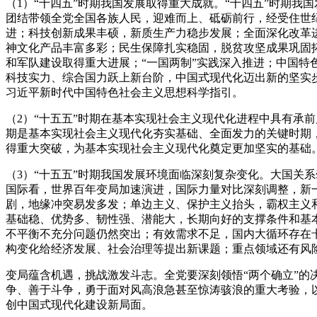
（1）“十四五”时期我国发展取得重大成就。“十四五”时期
团结带领全党全国各族人民，迎难而上、砥砺前行，经受住世
进；科技创新成果丰硕，新质生产力稳步发展；全面深化改革
神文化产品丰富多彩；民生保障扎实稳固，脱贫攻坚成果巩固
和军队建设取得重大进展；“一国两制”实践深入推进；中国
科技实力、综合国力跃上新台阶，中国式现代化迈出新的坚实
习近平新时代中国特色社会主义思想科学指引。
（2）“十五五”时期在基本实现社会主义现代化进程中具有承
期是基本实现社会主义现代化夯实基础、全面发力的关键时期
得重大突破，为基本实现社会主义现代化奠定更加坚实的基础
（3）“十五五”时期我国发展环境面临深刻复杂变化。大国关
国际看，世界百年变局加速演进，国际力量对比深刻调整，新
剧，地缘冲突易发多发；单边主义、保护主义抬头，霸权主义
基础稳、优势多、韧性强、潜能大，长期向好的支撑条件和基
不平衡不充分问题仍然突出；有效需求不足，国内大循环存在
构变化给经济发展、社会治理等提出新课题；重点领域还有风
变局蕴含机遇，挑战激发斗志。全党要深刻领悟“两个确立”的决
争、善于斗争，勇于面对风高浪急甚至惊涛骇浪的重大考验，
创中国式现代化建设新局面。