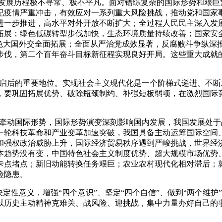
我国发展历程极不寻常、极不平凡。面对错综复杂的国际形势和艰
纪疫情严重冲击，有效应对一系列重大风险挑战，推动党和国家
进一步推进，高水平对外开放不断扩大；全过程人民民主深入发
拓展；绿色低碳转型步伐加快，生态环境质量持续改善；国家安
特色大国外交全面拓展；全面从严治党成效显著，反腐败斗争纵深
步伐，第二个百年奋斗目标新征程实现良好开局。这些重大成就
前启后的重要地位。实现社会主义现代化是一个阶梯式递进、不断
，要巩固拓展优势、破除瓶颈制约、补强短板弱项，在激烈国际
。
系牵动国际形势，国际形势演变深刻影响国内发展，我国发展处
一轮科技革命和产业变革加速突破，我国具备主动运筹国际空间
和强权政治威胁上升，国际经济贸易秩序遇到严峻挑战，世界经
本趋势没有变，中国特色社会主义制度优势、超大规模市场优势
卡点堵点；新旧动能转换任务艰巨；农业农村现代化相对滞后；
险隐患。
定性意义，增强“四个意识”、坚定“四个自信”、做到“两个维
以历史主动精神克难关、战风险、迎挑战，集中力量办好自己的