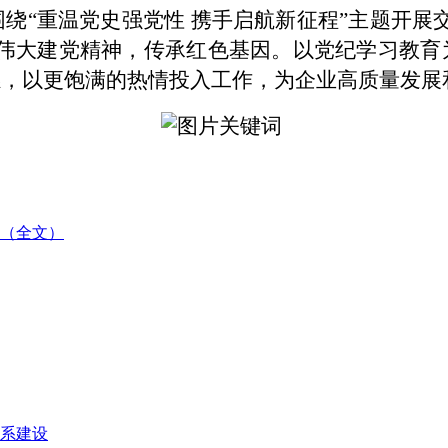
围绕
“
重温党史强党性
携手启航新征程
”
主题开展
伟大建党精神，传承红色基因
。
以党纪学习教育
感，以更饱满的热情投入工作
，
为企业高质量发展
话（全文）
系建设