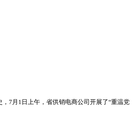
史，
7月1
日
上午
，
省供销电商
公司
开展
了
“
重温党