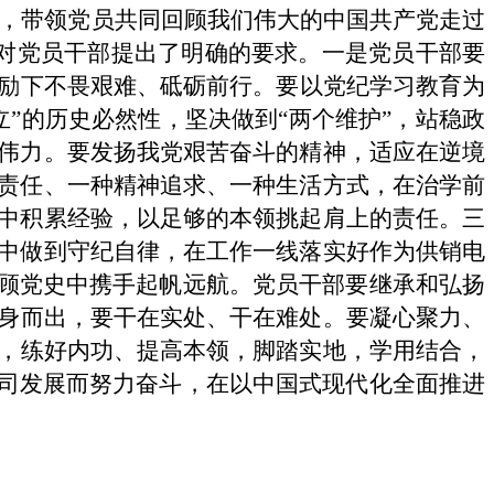
，带领党员共同
回顾我们伟大的中国共产党走过
对党员干部提出了明确的要求。
一是党员干部要
励
下
不畏艰难、
砥砺前行
。要
以党纪学习教育为
立”的历史
必
然性，坚决做到
“两个维护”
，
站稳政
伟力。
要发扬我党艰苦奋斗的精神，适应
在逆境
责任、一种精神追求、一种生活方式，在
治
学前
中积累经验，以足够的本领
挑起肩上的责任
。
三
中做到守纪自律，
在
工作一线落实好作为供销电
顾党史中携手起帆远航。
党员干部
要继承和弘扬
身而出，要干在实处、干在难处。要
凝心聚力、
，
练好内功、提高本领，脚踏实地，学用结合，
司
发展而努力奋斗
，
在以中国式现代化全面推进