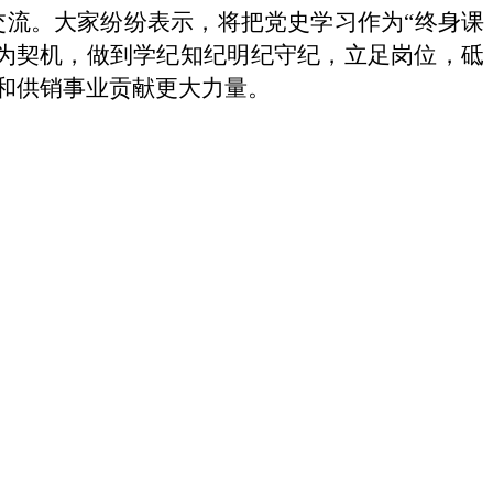
交流。大家
纷纷表示，
将
把党史学习作为
“终身课
为契机，做到学纪知纪明纪守纪，立足岗位，
砥
和供销事业
贡献更大力量。