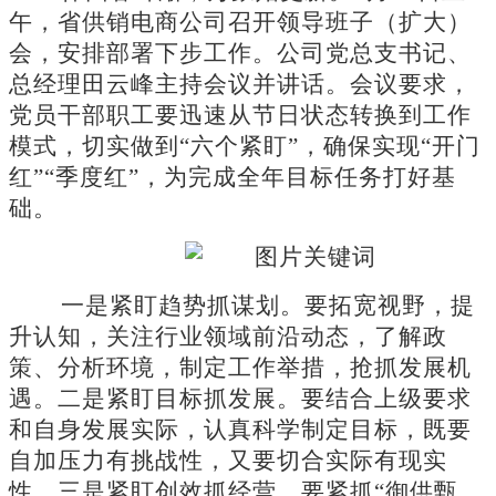
午，省供销电商公司召开领导班子（扩大）
会，安排部署下步工作。公司党总支书记、
总经理田云峰主持会议并讲话。会议要求，
党员
干部职工
要
迅速从节日状态转
换
到工作
模式
，
切实
做到
“六个紧盯”，确保实现“开门
红”“季度红”，为完成全年目标任务打好基
础。
一是紧盯趋势抓谋划。
要拓宽视野，提
升认知，关注行业领域前沿动态，了解政
策、分析环境，制定工作举措，抢抓发展机
遇。
二是紧盯目标抓发展。
要结合上级要求
和自身发展实际，认真科学制定目标，既要
自加压力有挑战性，又要切合实际有现实
性。
三是紧盯创效抓经营。
要紧抓
“御供甄