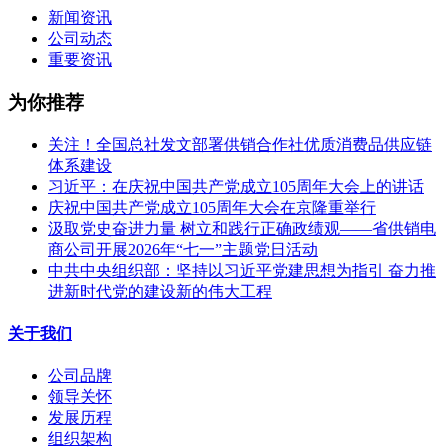
新闻资讯
公司动态
重要资讯
为你推荐
关注！全国总社发文部署供销合作社优质消费品供应链
体系建设
习近平：在庆祝中国共产党成立105周年大会上的讲话
庆祝中国共产党成立105周年大会在京隆重举行
汲取党史奋进力量 树立和践行正确政绩观——省供销电
商公司开展2026年“七一”主题党日活动
中共中央组织部：坚持以习近平党建思想为指引 奋力推
进新时代党的建设新的伟大工程
关于我们
公司品牌
领导关怀
发展历程
组织架构