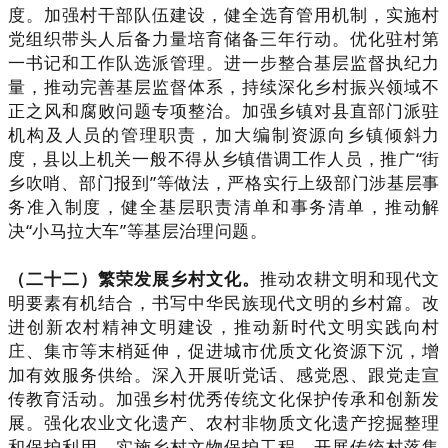
度。加强村干部队伍建设，健全选育管用机制，实施村
党组织带头人后备力量培育储备三年行动。优化驻村第
一书记和工作队选派管理。进一步整合基层监督执纪力
量，推动完善基层监督体系，持续深化乡村振兴领域不
正之风和腐败问题专项整治。加强乡镇对县直部门派驻
机构及人员的管理职责，加大编制资源向乡镇倾斜力
度，县以上机关一般不得从乡镇借调工作人员，推广“街
乡吹哨、部门报到”等做法，严格实行上级部门涉基层事
务准入制度，健全基层职责清单和事务清单，推动解
决“小马拉大车”等基层治理问题。
（二十二）繁荣发展乡村文化。
推动农耕文明和现代文
明要素有机结合，书写中华民族现代文明的乡村篇。改
进创新农村精神文明建设，推动新时代文明实践向村
庄、集市等末梢延伸，促进城市优质文化资源下沉，增
加有效服务供给。深入开展听党话、感党恩、跟党走宣
传教育活动。加强乡村优秀传统文化保护传承和创新发
展。强化农业文化遗产、农村非物质文化遗产挖掘整理
和保护利用，实施乡村文物保护工程。开展传统村落集