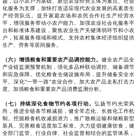
题，以小农户为基础、新型农业经营主体为重点、社会
化服务为支撑，加快打造适应现代农业发展的高素质生
产经营队伍。提升家庭农场和农民合作社生产经营水
平，增强服务带动小农户能力。加强农业社会化服务平
台和标准体系建设，聚焦农业生产关键薄弱环节和小农
户，拓展服务领域和模式。支持农村集体经济组织提供
生产、劳务等居间服务。
（六）增强粮食和重要农产品调控能力。
健全农产品全
产业链监测预警机制，强化多品种联动调控、储备调节
和应急保障。优化粮食仓储设施布局，提升储备安全水
平。深化“一带一路”农业合作。加大农产品走私打击力
度。加强粮食和重要农产品消费监测分析。
（七）持续深化食物节约各项行动。
弘扬节约光荣风
尚，推进全链条节粮减损，健全常态化、长效化工作机
制。挖掘粮食机收减损潜力，推广散粮运输和储粮新型
装具。完善粮食适度加工标准。大力提倡健康饮食，健
全部门监管、行业自律、社会监督相结合的监管体系，