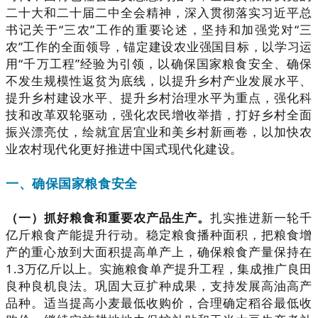
二十大和二十届二中全会精神，深入贯彻落实习近平总
书记关于“三农”工作的重要论述，坚持和加强党对“三
农”工作的全面领导，锚定建设农业强国目标，以学习运
用“千万工程”经验为引领，以确保国家粮食安全、确保
不发生规模性返贫为底线，以提升乡村产业发展水平、
提升乡村建设水平、提升乡村治理水平为重点，强化科
技和改革双轮驱动，强化农民增收举措，打好乡村全面
振兴漂亮仗，绘就宜居宜业和美乡村新画卷，以加快农
业农村现代化更好推进中国式现代化建设。
一、确保国家粮食安全
（一）抓好粮食和重要农产品生产。
扎实推进新一轮千
亿斤粮食产能提升行动。稳定粮食播种面积，把粮食增
产的重心放到大面积提高单产上，确保粮食产量保持在
1.3万亿斤以上。实施粮食单产提升工程，集成推广良田
良种良机良法。巩固大豆扩种成果，支持发展高油高产
品种。适当提高小麦最低收购价，合理确定稻谷最低收