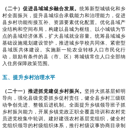
（二十）促进县域城乡融合发展。
统筹新型城镇化和乡
村全面振兴，提升县城综合承载能力和治理能力，促进
县乡村功能衔接互补、资源要素优化配置。优化县域产
业结构和空间布局，构建以县城为枢纽、以小城镇为节
点的县域经济体系，扩大县域就业容量。统筹县域城乡
基础设施规划建设管护，推进城乡学校共同体、紧密型
县域医共体建设。实施新一轮农业转移人口市民化行
动，鼓励有条件的县（市、区）将城镇常住人口全部纳
入住房保障政策范围。
五、提升乡村治理水平
（二十一）推进抓党建促乡村振兴。
坚持大抓基层鲜明
导向，强化县级党委抓乡促村责任，健全县乡村三级联
动争创先进、整顿后进机制。全面提升乡镇领导班子抓
乡村振兴能力，开展乡镇党政正职全覆盖培训和农村党
员进党校集中轮训。建好建强农村基层党组织，健全村
党组织领导的村级组织体系，推行村级议事协商目录制