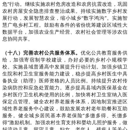
危”行动。继续实施农村危房改造和农房抗震改造，巩固
农村房屋安全隐患排查整治成果。持续实施数字乡村发
展行动，发展智慧农业，缩小城乡“数字鸿沟”。实施智
慧广电乡村工程。鼓励有条件的省份统筹建设区域性大
数据平台，加强农业生产经营、农村社会管理等涉农信
息协同共享。
（十八）完善农村公共服务体系。
优化公共教育服务供
给，加强寄宿制学校建设，办好必要的乡村小规模学
校。实施县域普通高中发展提升行动计划。加强乡镇卫
生院和村卫生室服务能力建设，稳步提高乡村医生中具
备执业（助理）医师资格的人员比例。持续提升农村传
染病防控和应急处置能力。逐步提高县域内医保基金在
乡村医疗卫生机构使用的比例，加快将村卫生室纳入医
保定点管理。健全农村养老服务体系，因地制宜推进区
域性养老服务中心建设，鼓励发展农村老年助餐和互助
服务。健全城乡居民基本养老保险“多缴多得、长缴多
得”激励机制。加强农村生育支持和婴幼儿照护服务，做
好流动儿童、留守儿童、妇女、老年人、残疾人等关心