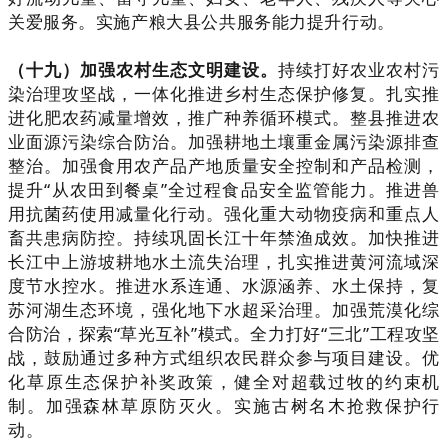
关爱服务。实施产粮大县公共服务能力提升行动。
（十九）加强农村生态文明建设。
持续打好农业农村污
染治理攻坚战，一体化推进乡村生态保护修复。扎实推
进化肥农药减量增效，推广种养循环模式。整县推进农
业面源污染综合防治。加强耕地土壤重金属污染源排查
整治。加强食用农产品产地质量安全控制和产品检测，
提升“从农田到餐桌”全过程食品安全监管能力。推进兽
用抗菌药使用减量化行动。强化重大动物疫病和重点人
畜共患病防控。持续巩固长江十年禁渔成效。加快推进
长江中上游坡耕地水土流失治理，扎实推进黄河流域深
度节水控水。推进水系连通、水源涵养、水土保持，复
苏河湖生态环境，强化地下水超采治理。加强荒漠化综
合防治，探索“草光互补”模式。全力打好“三北”工程攻坚
战，鼓励通过多种方式组织农民群众参与项目建设。优
化草原生态保护补奖政策，健全对超载过牧的约束机
制。加强森林草原防灭火。实施古树名木抢救保护行
动。