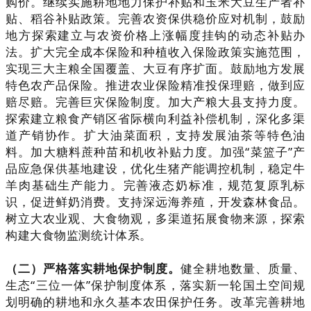
购价。继续实施耕地地力保护补贴和玉米大豆生产者补
贴、稻谷补贴政策。完善农资保供稳价应对机制，鼓励
地方探索建立与农资价格上涨幅度挂钩的动态补贴办
法。扩大完全成本保险和种植收入保险政策实施范围，
实现三大主粮全国覆盖、大豆有序扩面。鼓励地方发展
特色农产品保险。推进农业保险精准投保理赔，做到应
赔尽赔。完善巨灾保险制度。加大产粮大县支持力度。
探索建立粮食产销区省际横向利益补偿机制，深化多渠
道产销协作。扩大油菜面积，支持发展油茶等特色油
料。加大糖料蔗种苗和机收补贴力度。加强“菜篮子”产
品应急保供基地建设，优化生猪产能调控机制，稳定牛
羊肉基础生产能力。完善液态奶标准，规范复原乳标
识，促进鲜奶消费。支持深远海养殖，开发森林食品。
树立大农业观、大食物观，多渠道拓展食物来源，探索
构建大食物监测统计体系。
（二）严格落实耕地保护制度。
健全耕地数量、质量、
生态“三位一体”保护制度体系，落实新一轮国土空间规
划明确的耕地和永久基本农田保护任务。改革完善耕地