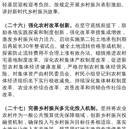
轻基层迎检迎考负担。按规定开展乡村振兴表彰激励。
讲好新时代乡村振兴故事。
（二十六）强化农村改革创新。
在坚守底线前提下，鼓
励各地实践探索和制度创新，强化改革举措集成增效，
激发乡村振兴动力活力。启动实施第二轮土地承包到期
后再延长30年整省试点。健全土地流转价格形成机制，
探索防止流转费用不合理上涨有效办法。稳慎推进农村
宅基地制度改革。深化农村集体产权制度改革，促进新
型农村集体经济健康发展，严格控制农村集体经营风
险。对集体资产由村民委员会、村民小组登记到农村集
体经济组织名下实行税收减免。持续深化集体林权制度
改革、农业水价综合改革、农垦改革和供销合作社综合
改革。
（二十七）完善乡村振兴多元化投入机制。
坚持将农业
农村作为一般公共预算优先保障领域，创新乡村振兴投
融资机制，确保投入与乡村振兴目标任务相适应。落实
土地出让收入支农政策。规范用好地方政府专项债券等