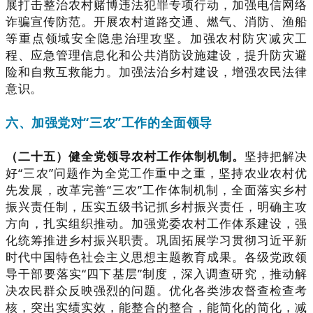
展打击整治农村赌博违法犯罪专项行动，加强电信网络
诈骗宣传防范。开展农村道路交通、燃气、消防、渔船
等重点领域安全隐患治理攻坚。加强农村防灾减灾工
程、应急管理信息化和公共消防设施建设，提升防灾避
险和自救互救能力。加强法治乡村建设，增强农民法律
意识。
六、加强党对“三农”工作的全面领导
（二十五）健全党领导农村工作体制机制。
坚持把解决
好“三农”问题作为全党工作重中之重，坚持农业农村优
先发展，改革完善“三农”工作体制机制，全面落实乡村
振兴责任制，压实五级书记抓乡村振兴责任，明确主攻
方向，扎实组织推动。加强党委农村工作体系建设，强
化统筹推进乡村振兴职责。巩固拓展学习贯彻习近平新
时代中国特色社会主义思想主题教育成果。各级党政领
导干部要落实“四下基层”制度，深入调查研究，推动解
决农民群众反映强烈的问题。优化各类涉农督查检查考
核，突出实绩实效，能整合的整合，能简化的简化，减