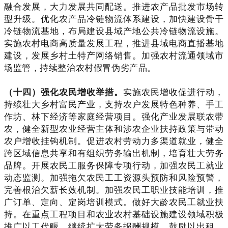
融合发展，大力发展共同配送。推进农产品批发市场转
型升级。优化农产品冷链物流体系建设，加快建设骨干
冷链物流基地，布局建设县域产地公共冷链物流设施。
实施农村电商高质量发展工程，推进县域电商直播基地
建设，发展乡村土特产网络销售。加强农村流通领域市
场监管，持续整治农村假冒伪劣产品。
（十四）强化农民增收举措。
实施农民增收促进行动，
持续壮大乡村富民产业，支持农户发展特色种养、手工
作坊、林下经济等家庭经营项目。强化产业发展联农带
农，健全新型农业经营主体和涉农企业扶持政策与带动
农户增收挂钩机制。促进农村劳动力多渠道就业，健全
跨区域信息共享和有组织劳务输出机制，培育壮大劳务
品牌。开展农民工服务保障专项行动，加强农民工就业
动态监测。加强拖欠农民工工资源头预防和风险预警，
完善根治欠薪长效机制。加强农民工职业技能培训，推
广订单、定向、定岗培训模式。做好大龄农民工就业扶
持。在重点工程项目和农业农村基础设施建设领域积极
推广以工代赈，继续扩大劳务报酬规模。鼓励以出租、