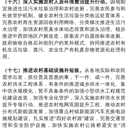
（十六）深入实施农村人居环境整治提升行动。
因地制
宜推进生活污水垃圾治理和农村改厕，完善农民参与和
长效管护机制。健全农村生活垃圾分类收运处置体系，
完善农村再生资源回收利用网络。分类梯次推进生活污
水治理，加强农村黑臭水体动态排查和源头治理。稳步
推进中西部地区户厕改造，探索农户自愿按标准改厕、
政府验收合格后补助到户的奖补模式。协同推进农村有
机生活垃圾、粪污、农业生产有机废弃物资源化处理利
用。
（十七）推进农村基础设施补短板。
从各地实际和农民
需求出发，抓住普及普惠的事，干一件、成一件。完善
农村供水工程体系，有条件的推进城乡供水一体化、集
中供水规模化，暂不具备条件的加强小型供水工程规范
化建设改造，加强专业化管护，深入实施农村供水水质
提升专项行动。推进农村电网巩固提升工程。推动农村
分布式新能源发展，加强重点村镇新能源汽车充换电设
施规划建设。扎实推进“四好农村路”建设，完善交通管
理和安全防护设施，加快实施农村公路桥梁安全“消