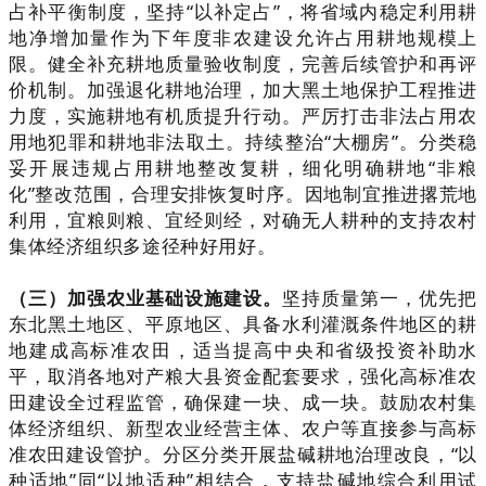
占补平衡制度，坚持“以补定占”，将省域内稳定利用耕
地净增加量作为下年度非农建设允许占用耕地规模上
限。健全补充耕地质量验收制度，完善后续管护和再评
价机制。加强退化耕地治理，加大黑土地保护工程推进
力度，实施耕地有机质提升行动。严厉打击非法占用农
用地犯罪和耕地非法取土。持续整治“大棚房”。分类稳
妥开展违规占用耕地整改复耕，细化明确耕地“非粮
化”整改范围，合理安排恢复时序。因地制宜推进撂荒地
利用，宜粮则粮、宜经则经，对确无人耕种的支持农村
集体经济组织多途径种好用好。
（三）加强农业基础设施建设。
坚持质量第一，优先把
东北黑土地区、平原地区、具备水利灌溉条件地区的耕
地建成高标准农田，适当提高中央和省级投资补助水
平，取消各地对产粮大县资金配套要求，强化高标准农
田建设全过程监管，确保建一块、成一块。鼓励农村集
体经济组织、新型农业经营主体、农户等直接参与高标
准农田建设管护。分区分类开展盐碱耕地治理改良，“以
种适地”同“以地适种”相结合，支持盐碱地综合利用试