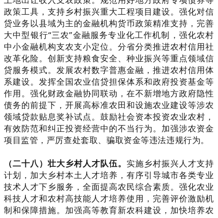
政策工具，支持乡村振兴重大工程项目建设。强化对信
贷业务以县域为主的金融机构货币政策精准支持，完善
大中型银行“三农”金融服务专业化工作机制，强化农村
中小金融机构支农支小定位。分省分类推进农村信用社
改革化险。创新支持粮食安全、种业振兴等重点领域信
贷服务模式。发展农村数字普惠金融，推进农村信用体
系建设。发挥全国农业信贷担保体系和政府投资基金等
作用。强化财政金融协同联动，在不新增地方政府隐性
债务的前提下，开展高标准农田和设施农业建设等涉农
领域贷款贴息奖补试点。鼓励社会资本投资农业农村，
有效防范和纠正投资经营中的不当行为。加强涉农资金
项目监管，严厉查处套取、骗取资金等违法违规行为。
（二十八）壮大乡村人才队伍。
实施乡村振兴人才支持
计划，加大乡村本土人才培养，有序引导城市各类专业
技术人才下乡服务，全面提高农民综合素质。强化农业
科技人才和农村高技能人才培养使用，完善评价激励机
制和保障措施。加强高等教育新农科建设，加快培养农