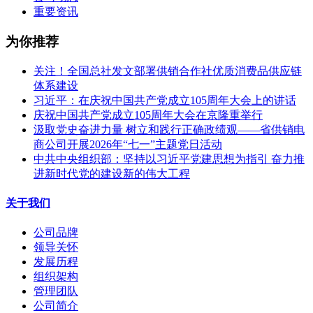
重要资讯
为你推荐
关注！全国总社发文部署供销合作社优质消费品供应链
体系建设
习近平：在庆祝中国共产党成立105周年大会上的讲话
庆祝中国共产党成立105周年大会在京隆重举行
汲取党史奋进力量 树立和践行正确政绩观——省供销电
商公司开展2026年“七一”主题党日活动
中共中央组织部：坚持以习近平党建思想为指引 奋力推
进新时代党的建设新的伟大工程
关于我们
公司品牌
领导关怀
发展历程
组织架构
管理团队
公司简介