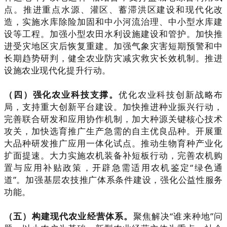
点。推进重点水源、灌区、蓄滞洪区建设和现代化改
造，实施水库除险加固和中小河流治理、中小型水库建
设等工程。加强小型农田水利设施建设和管护。加快推
进受灾地区灾后恢复重建。加强气象灾害短期预警和中
长期趋势研判，健全农业防灾减灾救灾长效机制。推进
设施农业现代化提升行动。
（四）强化农业科技支撑。
优化农业科技创新战略布
局，支持重大创新平台建设。加快推进种业振兴行动，
完善联合研发和应用协作机制，加大种源关键核心技术
攻关，加快选育推广生产急需的自主优良品种。开展重
大品种研发推广应用一体化试点。推动生物育种产业化
扩面提速。大力实施农机装备补短板行动，完善农机购
置与应用补贴政策，开辟急需适用农机鉴定“绿色通
道”。加强基层农技推广体系条件建设，强化公益性服务
功能。
（五）构建现代农业经营体系。
聚焦解决“谁来种地”问