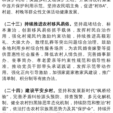
中连片保护利用示范。坚持农民唱主角，促进“村BA”、
村超、村晚等群众性文体活动健康发展。
（二十三）持续推进农村移风易俗。
坚持疏堵结合、标
本兼治，创新移风易俗抓手载体，发挥村民自治作
用，强化村规民约激励约束功能，持续推进高额彩
礼、大操大办、散埋乱葬等突出问题综合治理。鼓励
各地利用乡村综合性服务场所，为农民婚丧嫁娶等提
供普惠性社会服务，降低农村人情负担。完善婚事新
办、丧事简办、孝老爱亲等约束性规范和倡导性标
准。推动党员干部带头承诺践诺，发挥示范带动作
用。强化正向引导激励，加强家庭家教家风建设，推广
清单制、积分制等有效办法。
（二十四）建设平安乡村。
坚持和发展新时代“枫桥经
验”，完善矛盾纠纷源头预防、排查预警、多元化解机
制。健全农村扫黑除恶常态化机制，持续防范和整治“村
霸”，依法打击农村宗族黑恶势力及其“保护伞”。持续开