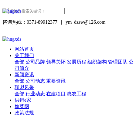
咨询热线：0371-89912377
|
ym_dzsw@126.com
网站首页
关于我们
全部
公司品牌
领导关怀
发展历程
组织架构
管理团队
公
司简介
新闻资讯
全部
公司动态
重要资讯
联盟风采
全部
行业动态
在建项目
惠农工程
供销e家
豫菜网
政策法规