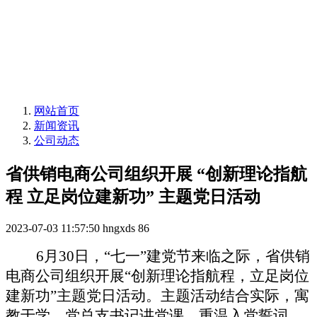
网站首页
新闻资讯
公司动态
省供销电商公司组织开展 “创新理论指航
程 立足岗位建新功” 主题党日活动
2023-07-03 11:57:50
hngxds
86
6月30日，“七一”建党节来临之际，省供销
电商公司组织开展“创新理论指航程，立足岗位
建新功”主题党日活动。主题活动结合实际，寓
教于学。党总支书记讲党课、重温入党誓词、