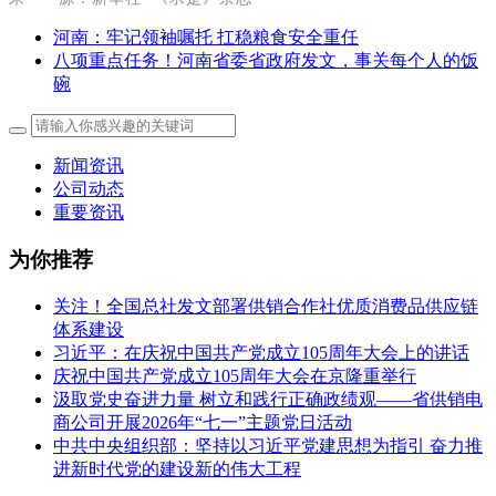
河南：牢记领袖嘱托 扛稳粮食安全重任
八项重点任务！河南省委省政府发文，事关每个人的饭
碗
新闻资讯
公司动态
重要资讯
为你推荐
关注！全国总社发文部署供销合作社优质消费品供应链
体系建设
习近平：在庆祝中国共产党成立105周年大会上的讲话
庆祝中国共产党成立105周年大会在京隆重举行
汲取党史奋进力量 树立和践行正确政绩观——省供销电
商公司开展2026年“七一”主题党日活动
中共中央组织部：坚持以习近平党建思想为指引 奋力推
进新时代党的建设新的伟大工程