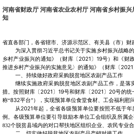
河南省财政厅 河南省农业农村厅 河南省乡村振
知
省直各部门，各省辖市、济源示范区、有关县（市）财
为深入贯彻习近平总书记关于实施乡村振兴战略
2021
19
乡村产业振兴的通知》（财库〔
〕
号）和《财
2021
推进乡村产业振兴的实施意见〉的通知》（财库〔
一、持续做好政府采购脱贫地区农副产品工作
继续实施政府采购脱贫地区农副产品工作，是落
2021
19
2021
20
措。按照财库〔
〕
号和财库〔
〕
号的统
832
称“
平台”），实现预算单位食堂食材、工会福利慰
2021
从
年起，全省各级预算单位要按照不低于年
例。各级预算单位要引导鼓励本单位工会组织及所属企
832
个脱贫县域内的对口帮扶地区组织企业、农民专业合
二、切实做好脱贫地区农副产品产销对接工作