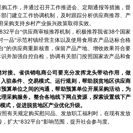
采购工作，并通过召开工作推进会、定期通报等措施，督
等部门建立工作协调机制，及时跟踪分析供应商推荐、产
府采购支持乡村产业振兴政策取得实效。
832
38
平台”供应商审核推荐机制，积极推荐我省
个国家
村一品”示范村镇经营主体以及使用食用农产品达标合格
台”的供应商重新核查，保留产品产地、增收效果符合要
标识并加强自控自检，协调有关部门按照国家农产品和食
销对接。省供销电商公司要充分发挥龙头带动作用，做
、入驻条件、交易模式、运行规则，帮助脱贫地区供应商
与预算单位之间的沟通，帮助预算单位开展采购活动，为
代理采购服务。整合各地线下网点资源，探索设置线下产
接模式，促进脱贫地区产业优化升级。
按照有关规定购买慰问品、发放职工福利时，在现有发放
832
，扩大“
平台”影响范围，提升社会参与度。