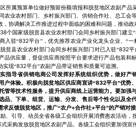
地区所属预算单位做好预留份额填报和脱贫地区农副产品
同农业农村部门、乡村振兴部门、供销合作社、总工会
效，协调解决工作推进过程中面临的困难和问题，推动政
38
及
个国家级脱贫县农业农村部门会同乡村振兴部门建立“
832
商入驻“
平台”，优先推荐农业产业化龙头企业、“一
832
脱贫县农业农村部门会同乡村振兴部门对已入驻“
平
产品供应量，督促供应商按照平台要求进行产品包装和
832
动实现“
平台”农副产品带证销售和质量可追溯。
实指导省供销电商公司发挥好系统组织优势，做好产
832
用户体验。积极向脱贫地区供应商宣讲“
平台”优势
托管等技术性服务，提升供应商线上运营能力。要加强
选品、下单、组货、运输、分发、售后等个性化以及全
+
+
需求反馈脱贫地区，推广“农户
合作社
平台”的产销对
鼓励、引导、动员全省各级工会组织开展消费惠农活动，
形式采购发放脱贫地区农副产品。各级工会组织要加强宣传