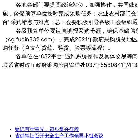
各地各部门要提高政治站位，加强协作，共同做
施，督促预算单位按时完成采购任务；农业农村部门会
台”采购堵点与难点；总工会要积极引导各级工会组织通
各级预算单位要认真填报采购份额，确保基础信
cg.fupin832.com
2021
（
），完成
年政府采购脱贫地区
购任务（含支付货款、验货、验票等流程）。
832
各单位在“
平台”遇到系统操作及具体交易等
0371-65808411/413
联系省财政厅政府采购监督管理处
铭记百年荣光，迈步复兴征程
省供销社召开安全生产工作领导小组会议