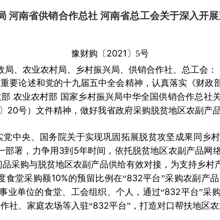
兴局 河南省供销合作总社 河南省总工会关于深入开
2021
豫财购〔
〕
5
号
政局、农业农村局、乡村振兴局、供销合作社、总工会：
的重要论述和党的十九届五中全会精神，认真落实《财政
政部
农业农村部
国家乡村振兴局中华全国供销合作总社
20
〕
号）文件精神，做好我省政府采购脱贫地区农副产
实党中央、国务院关于实现巩固拓展脱贫攻坚成果同乡村
3
5
一部署，力争用
到
年时间，依托脱贫地区农副产品网
问品采购与脱贫地区农副产品供给有效对接，为支持乡村
10%
832
度食堂采购额
的预留比例在“
平台”采购农副产
832
事业单位的食堂、工会组织、个人，通过“
平台”采
832
作社、家庭农场等入驻“
平台”，打造对口帮扶地区