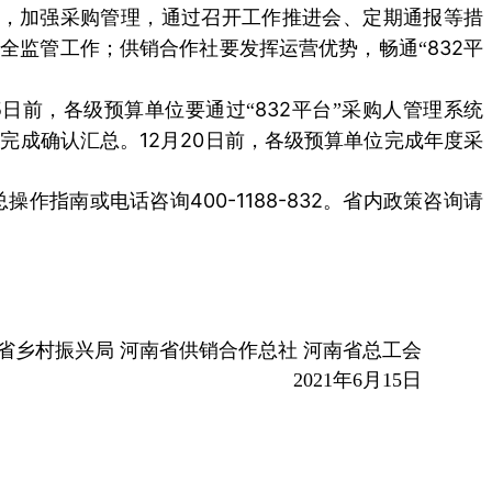
，加强采购管理，通过召开工作推进会、定期通报等措
832
全监管工作；供销合作社要发挥运营优势，畅通“
平
5
832
日前，各级预算单位要通过“
平台”采购人管理系统
12
20
门完成确认汇总。
月
日前，各级预算单位完成年度采
400-1188-832
总操作指南或电话咨询
。省内政策咨询请
省乡村振兴局 河南省供销合作总社 河南省总工会
2021
年
6
月
15
日