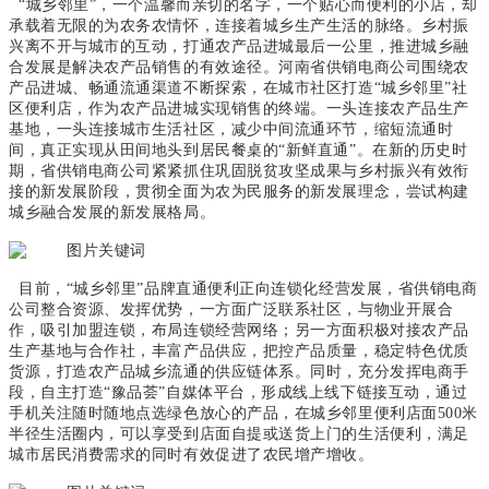
“城乡邻里”，一个温馨而亲切的名字，一个贴心而便利的小店，却
承载着无限的为农务农情怀，连接着城乡生产生活的脉络。乡村振
兴离不开与城市的互动，打通农产品进城最后一公里，推进城乡融
合发展是解决农产品销售的有效途径。河南省供销电商公司围绕农
产品进城、畅通流通渠道不断探索，在城市社区打造“城乡邻里”社
区便利店，作为农产品进城实现销售的终端。一头连接农产品生产
基地，一头连接城市生活社区，减少中间流通环节，缩短流通时
间，真正实现从田间地头到居民餐桌的“新鲜直通”。在新的历史时
期，省供销电商公司紧紧抓住巩固脱贫攻坚成果与乡村振兴有效衔
接的新发展阶段，贯彻全面为农为民服务的新发展理念，尝试构建
城乡融合发展的新发展格局。
目前，“城乡邻里”品牌直通便利正向连锁化经营发展，省供销电商
公司整合资源、发挥优势，一方面广泛联系社区，与物业开展合
作，吸引加盟连锁，布局连锁经营网络；另一方面积极对接农产品
生产基地与合作社，丰富产品供应，把控产品质量，稳定特色优质
货源，打造农产品城乡流通的供应链体系。同时，充分发挥电商手
段，自主打造“豫品荟”自媒体平台，形成线上线下链接互动，通过
手机关注随时随地点选绿色放心的产品，在城乡邻里便利店面
500
米
半径生活圈内，可以享受到店面自提或送货上门的生活便利，满足
城市居民消费需求的同时有效促进了农民增产增收。