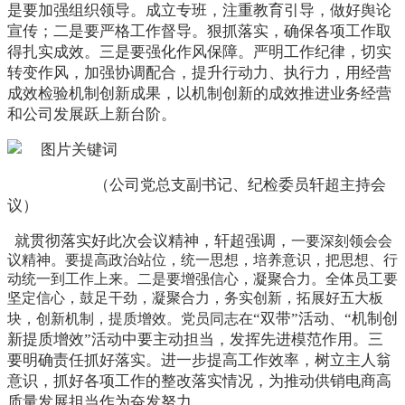
是
要
加强组织领导。
成立专班，注重教育引导，做好舆论
宣传；二是要
严格工作督导。
狠抓落实，确保各项工作取
得扎实成效。三是要
强化作风保障。严明工作纪律，切实
转变作风，加强协调配合，提升行动力、执行力，用经营
成效检验机制创新成果，以机制创新的成效推进业务经营
和公司发展跃上新台阶。
（
公司党总支副书记、纪检委员轩超主持会
议
）
就贯彻落实好此次会议精神，轩超强调，
一要深刻领会会
议精神。要提高政治站位，统一思想，培养意识，把思想、行
动统一到工作上来。二是要增强信心，凝聚合力。全体员工要
坚定信心，鼓足干劲，凝聚合力，务实创新，拓展好五大板
“双带”活动、“机制创
块，创新机制，提质增效。党员同志在
新提质增效”活动中要主动担当，发挥先进模范作用。三
要明确责任抓好落实。进一步提高工作效率，树立主人翁
意识，抓好各项工作的整改落实情况，为推动供销电商高
质量发展担当作为奋发努力。