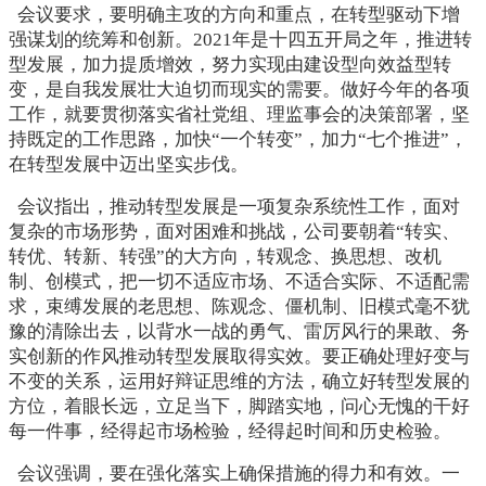
会议要求，要明确主攻的方向和重点，在转型驱动下增
强谋划的统筹和创新。2021年是十四五开局之年，推进转
型发展，加力提质增效，努力实现由建设型向效益型转
变，是自我发展壮大迫切而现实的需要。做好今年的各项
工作，就要贯彻落实省社党组、理监事会的决策部署，坚
持既定的工作思路，加快“一个转变”，加力“七个推进”，
在转型发展中迈出坚实步伐。
会议指出，推动转型发展是一项复杂系统性工作，面对
复杂的市场形势，面对困难和挑战，公司要朝着“转实、
转优、转新、转强”的大方向，转观念、换思想、改机
制、创模式，把一切不适应市场、不适合实际、不适配需
求，束缚发展的老思想、陈观念、僵机制、旧模式毫不犹
豫的清除出去，以背水一战的勇气、雷厉风行的果敢、务
实创新的作风推动转型发展取得实效。要正确处理好变与
不变的关系，运用好辩证思维的方法，确立好转型发展的
方位，着眼长远，立足当下，脚踏实地，问心无愧的干好
每一件事，经得起市场检验，经得起时间和历史检验。
会议强调，要
在强化落实上确保措施的得力和有效。一