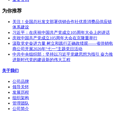
为你推荐
关注！全国总社发文部署供销合作社优质消费品供应链
体系建设
习近平：在庆祝中国共产党成立105周年大会上的讲话
庆祝中国共产党成立105周年大会在京隆重举行
汲取党史奋进力量 树立和践行正确政绩观——省供销电
商公司开展2026年“七一”主题党日活动
中共中央组织部：坚持以习近平党建思想为指引 奋力推
进新时代党的建设新的伟大工程
关于我们
公司品牌
领导关怀
发展历程
组织架构
管理团队
公司简介