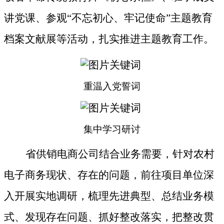
讲党课、参观“不忘初心、牢记使命”主题教育
档案文献展等活动，扎实推进主题教育工作。
重温入党誓词
集中学习研讨
省供销电商公司结合业务需要，针对农村
电子商务现状、存在的问题，前往项目单位深
入开展实地调研，梳理先进典型、总结业务模
式、发现存在问题、抓好整改落实，把整改贯