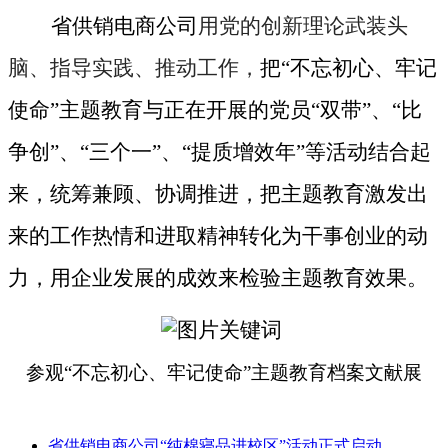
省供销电商公司
用党的创新理论武装头
脑、指导实践、推动工作，
把
“不忘初心、牢记
使命”主题教育与正在开展的党员“双带”、“比
争创”、“三个一”、“提质增效年”等活动结合起
来，统筹兼顾、协调推进，把主题教育激发出
来的工作热情和进取精神转化为干事创业的动
力，用企业发展的成效来检验主题教育效果。
参观
“不忘初心、牢记使命”主题教育档案文献展
省供销电商公司“纯棉寝品进校区”活动正式启动