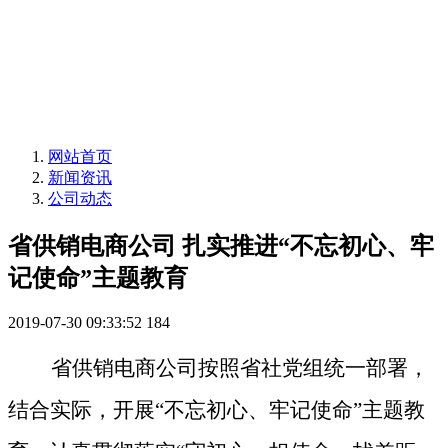
网站首页
新闻资讯
公司动态
省供销电商公司 扎实推进“不忘初心、牢
记使命”主题教育
2019-07-30 09:33:52
184
省供销电商公司按照省社党组统一部署，
结合实际，开展
“不忘初心、牢记使命”主题教